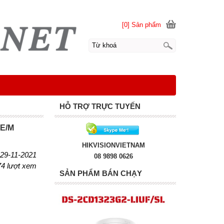
[0] Sản phẩm
HỖ TRỢ TRỰC TUYẾN
E/M
HIKVISIONVIETNAM
 29-11-2021
08 9898 0626
74 lượt xem
SẢN PHẨM BÁN CHẠY