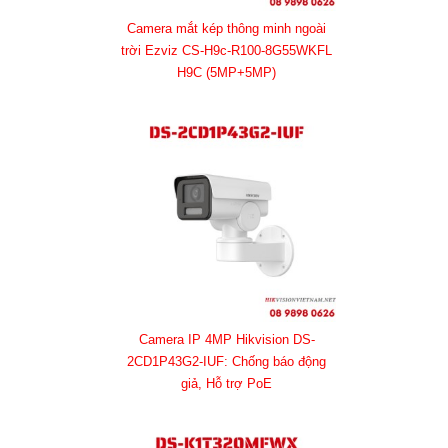
Camera mắt kép thông minh ngoài
trời Ezviz CS-H9c-R100-8G55WKFL
H9C (5MP+5MP)
Camera IP 4MP Hikvision DS-
2CD1P43G2-IUF: Chống báo động
giả, Hỗ trợ PoE