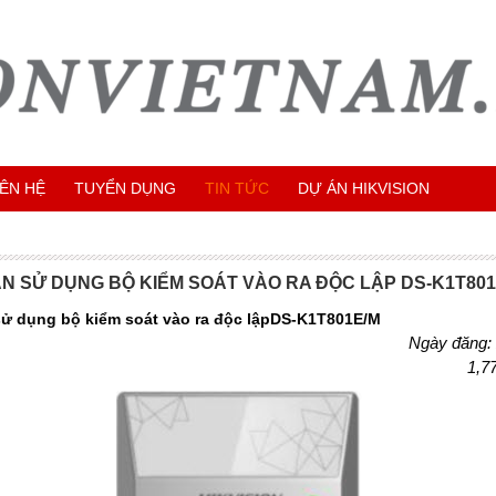
IÊN HỆ
TUYỂN DỤNG
TIN TỨC
DỰ ÁN HIKVISION
 SỬ DỤNG BỘ KIỂM SOÁT VÀO RA ĐỘC LẬP DS-K1T801
ử dụng bộ kiểm soát vào ra độc lậpDS-K1T801E/M
Ngày đăng:
1,7