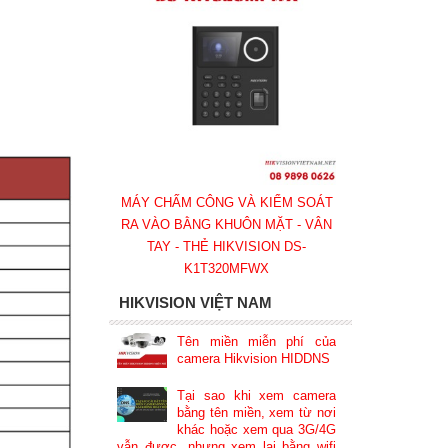
MÁY CHẤM CÔNG VÀ KIỂM SOÁT
RA VÀO BẰNG KHUÔN MẶT - VÂN
TAY - THẺ HIKVISION DS-
K1T320MFWX
HIKVISION VIỆT NAM
Tên miền miễn phí của
camera Hikvision HIDDNS
Tại sao khi xem camera
bằng tên miền, xem từ nơi
khác hoặc xem qua 3G/4G
vẫn được, nhưng xem lại bằng wifi