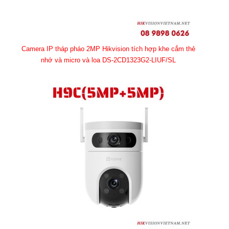
Camera IP tháp pháo 2MP Hikvision tích hợp khe cắm thẻ
nhớ và micro và loa DS-2CD1323G2-LIUF/SL