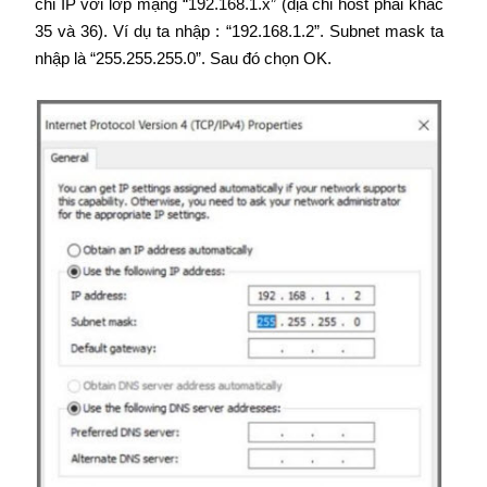
chỉ IP với lớp mạng “192.168.1.x” (địa chỉ host phải khác
35 và 36). Ví dụ ta nhập : “192.168.1.2”. Subnet mask ta
nhập là “255.255.255.0”. Sau đó chọn OK.