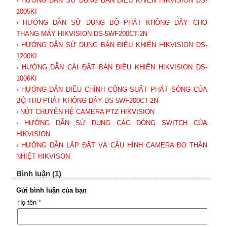
› HƯỚNG DẪN SỬ DỤNG BÀN ĐIỀU KHIỂN HIKVISION DS-
1005KI
› HƯỚNG DẪN SỬ DỤNG BỘ PHÁT KHÔNG DÂY CHO
THANG MÁY HIKVISION DS-5WF200CT-2N
› HƯỚNG DẪN SỬ DỤNG BÀN ĐIỀU KHIỂN HIKVISION DS-
1200KI
› HƯỚNG DẪN CÀI ĐẶT BÀN ĐIỀU KHIỂN HIKVISION DS-
1006KI
› HƯỚNG DẪN ĐIỀU CHỈNH CÔNG SUẤT PHÁT SÓNG CỦA
BỘ THU PHÁT KHÔNG DÂY DS-5WF200CT-2N
› NÚT CHUYỂN HỆ CAMERA PTZ HIKVISION
› HƯỚNG DẪN SỬ DỤNG CÁC DÒNG SWITCH CỦA
HIKVISION
› HƯỚNG DẪN LẮP ĐẶT VÀ CẤU HÌNH CAMERA ĐO THÂN
NHIỆT HIKVISON
Bình luận (1)
Gửi bình luận của bạn
Họ tên
*