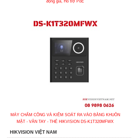
động giả, Hỗ trợ PoE
MÁY CHẤM CÔNG VÀ KIỂM SOÁT RA VÀO BẰNG KHUÔN
MẶT - VÂN TAY - THẺ HIKVISION DS-K1T320MFWX
HIKVISION VIỆT NAM