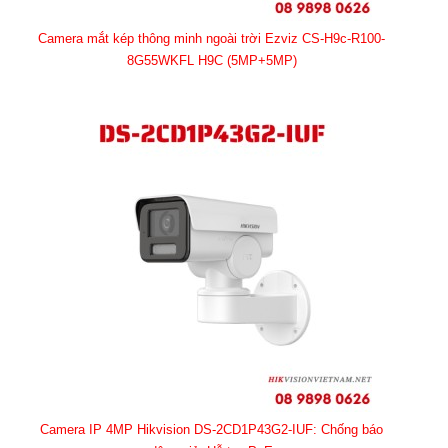
Camera mắt kép thông minh ngoài trời Ezviz CS-H9c-R100-
8G55WKFL H9C (5MP+5MP)
Camera IP 4MP Hikvision DS-2CD1P43G2-IUF: Chống báo