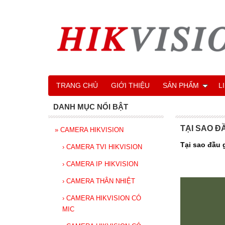
TRANG CHỦ
GIỚI THIỆU
SẢN PHẨM
L
DANH MỤC NỔI BẬT
TẠI SAO Đ
»
CAMERA HIKVISION
Tại sao đầu
›
CAMERA TVI HIKVISION
›
CAMERA IP HIKVISION
›
CAMERA THÂN NHIỆT
›
CAMERA HIKVISION CÓ
MIC