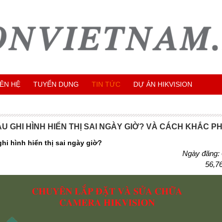
IÊN HỆ
TUYỂN DỤNG
TIN TỨC
DỰ ÁN HIKVISION
ẦU GHI HÌNH HIỂN THỊ SAI NGÀY GIỜ? VÀ CÁCH KHẮC P
 ghi hình hiển thị sai ngày giờ?
Ngày đăng:
56,7