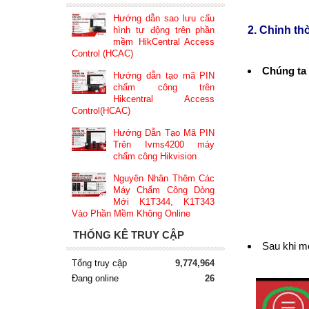
Hướng dẫn sao lưu cấu
2. Chỉnh th
hình tự động trên phần
mềm HikCentral Access
Control (HCAC)
Chúng ta
Hướng dẫn tạo mã PIN
chấm công trên
Hikcentral Access
Control(HCAC)
Hướng Dẫn Tạo Mã PIN
Trên Ivms4200 máy
chấm công Hikvision
Nguyên Nhân Thêm Các
Máy Chấm Công Dòng
Mới K1T344, K1T343
Vào Phần Mềm Không Online
THỐNG KÊ TRUY CẬP
Sau khi mở
Tổng truy cập
9,774,964
Đang online
26