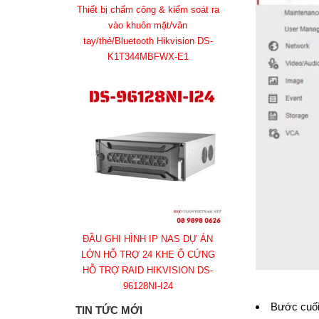
Thiết bị chấm công & kiểm soát ra
vào khuôn mặt/vân
tay/thẻ/Bluetooth Hikvision DS-
K1T344MBFWX-E1
ĐẦU GHI HÌNH IP NAS DỰ ÁN
LỚN HỖ TRỢ 24 KHE Ổ CỨNG
HỖ TRỢ RAID HIKVISION DS-
96128NI-I24
Bước cuối
TIN TỨC MỚI