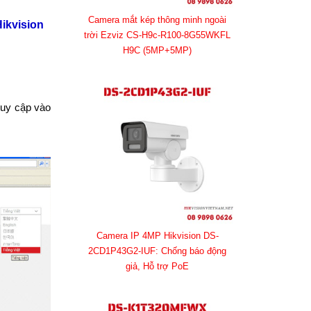
Camera mắt kép thông minh ngoài
Hikvision
trời Ezviz CS-H9c-R100-8G55WKFL
H9C (5MP+5MP)
ruy cập vào
Camera IP 4MP Hikvision DS-
2CD1P43G2-IUF: Chống báo động
giả, Hỗ trợ PoE