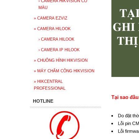
›
CAMERA HIKVISION CÓ
MÀU
»
CAMERA EZVIZ
»
CAMERA HILOOK
›
CAMERA HILOOK
›
CAMERA IP HILOOK
»
CHUÔNG HÌNH HIKVISION
»
MÁY CHẤM CÔNG HIKVISION
»
HIKCENTRAL
PROFESSIONAL
Tại sao
đầu
HOTLINE
Do đặt thơ
Lỗi pin C
Lỗi firmwa