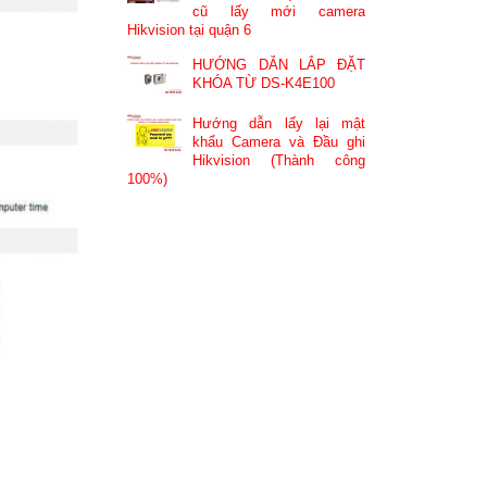
cũ lấy mới camera
Hikvision tại quận 6
HƯỚNG DẪN LẮP ĐẶT
KHÓA TỪ DS-K4E100
Hướng dẫn lấy lại mật
khẩu Camera và Đầu ghi
Hikvision (Thành công
100%)