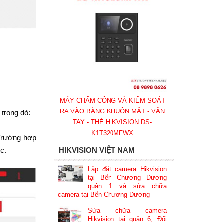
MÁY CHẤM CÔNG VÀ KIỂM SOÁT
RA VÀO BẰNG KHUÔN MẶT - VÂN
 trong đó:
TAY - THẺ HIKVISION DS-
K1T320MFWX
 Trường hợp
HIKVISION VIỆT NAM
ợc.
Lắp đặt camera Hikvision
tại Bến Chương Dương
quận 1 và sửa chữa
camera tại Bến Chương Dương
Sửa chữa camera
Hikvision tại quận 6, Đổi