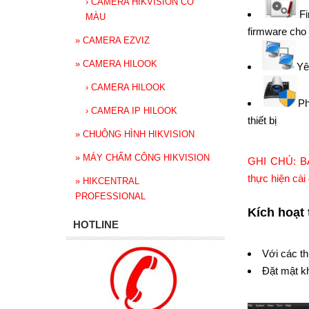
›
CAMERA HIKVISION CÓ
F
MÀU
firmware cho
»
CAMERA EZVIZ
»
CAMERA HILOOK
Yê
›
CAMERA HILOOK
Ph
›
CAMERA IP HILOOK
thiết bị
»
CHUÔNG HÌNH HIKVISION
»
MÁY CHẤM CÔNG HIKVISION
GHI CHÚ: BẮ
thực hiện cài
»
HIKCENTRAL
PROFESSIONAL
Kích hoạt 
HOTLINE
Với các th
Đặt mật kh