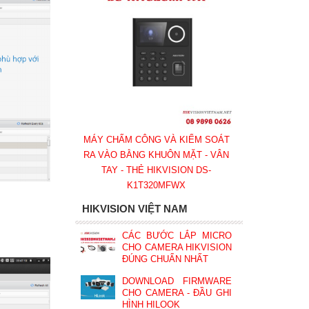
MÁY CHẤM CÔNG VÀ KIỂM SOÁT
RA VÀO BẰNG KHUÔN MẶT - VÂN
TAY - THẺ HIKVISION DS-
K1T320MFWX
HIKVISION VIỆT NAM
CÁC BƯỚC LẮP MICRO
CHO CAMERA HIKVISION
ĐÚNG CHUẨN NHẤT
DOWNLOAD FIRMWARE
CHO CAMERA - ĐẦU GHI
HÌNH HILOOK