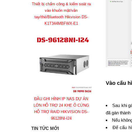
Thiết bị chấm công & kiểm soát ra
vào khuôn mặt/vân
tay/thẻ/Bluetooth Hikvision DS-
K1T344MBFWX-E1
Vào cấu hì
ĐẦU GHI HÌNH IP NAS DỰ ÁN
Sau khi g
LỚN HỖ TRỢ 24 KHE Ổ CỨNG
HỖ TRỢ RAID HIKVISION DS-
đã gán thành
96128NI-I24
Nếu không
Để cấu hì
TIN TỨC MỚI