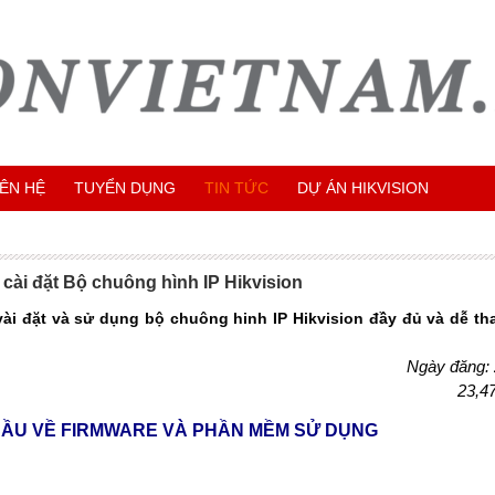
IÊN HỆ
TUYỂN DỤNG
TIN TỨC
DỰ ÁN HIKVISION
cài đặt Bộ chuông hình IP Hikvision
i đặt và sử dụng bộ chuông hinh IP Hikvision đầy đủ và dễ tha
Ngày đăng:
23,4
CẦU VỀ FIRMWARE VÀ PHẦN MỀM SỬ DỤNG