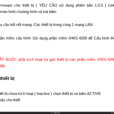
irmware cho thiết bị ( YÊU CẦU sử dụng phiên bản 1.5.0 ) Lin
 màn hình chuông hình và nút bấm
u cầu kết nối mạng: Các thiết bị trong cùng 1 mạng LAN
ần mềm cấu hình :Sử dụng phần mềm iVMS-4200 để Cấu hình th
T BUỘC phải kích hoạt và gán thiết bị vào phần mềm iVMS-4200
 đặt
thiết bị
iết bị chưa kích hoạt ( Inactive ) chọn thiết bị và bấm ACTIVE
ẩu cho thiết