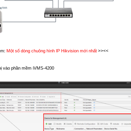
êm:
Một số dòng chuông hình IP Hikvision mới nhất
>><<
 bị vào phần mềm iVMS-4200