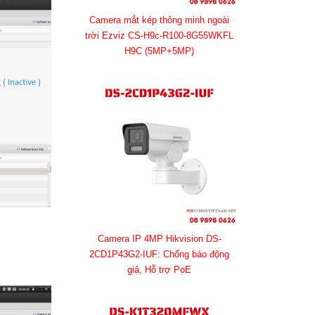
Camera mắt kép thông minh ngoài
trời Ezviz CS-H9c-R100-8G55WKFL
H9C (5MP+5MP)
Camera IP 4MP Hikvision DS-
2CD1P43G2-IUF: Chống báo động
giả, Hỗ trợ PoE