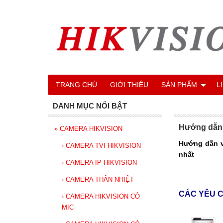
TRANG CHỦ
GIỚI THIỆU
SẢN PHẨM
L
DANH MỤC NỔI BẬT
Hướng dẫn 
»
CAMERA HIKVISION
Hướng dẫn và
›
CAMERA TVI HIKVISION
nhất
›
CAMERA IP HIKVISION
›
CAMERA THÂN NHIỆT
CÁC YÊU 
›
CAMERA HIKVISION CÓ
MIC