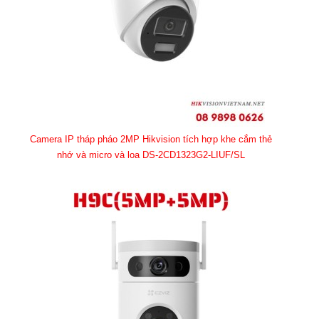
Camera IP tháp pháo 2MP Hikvision tích hợp khe cắm thẻ
nhớ và micro và loa DS-2CD1323G2-LIUF/SL