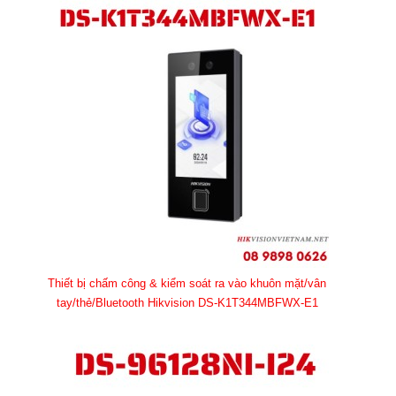
Thiết bị chấm công & kiểm soát ra vào khuôn mặt/vân
tay/thẻ/Bluetooth Hikvision DS-K1T344MBFWX-E1