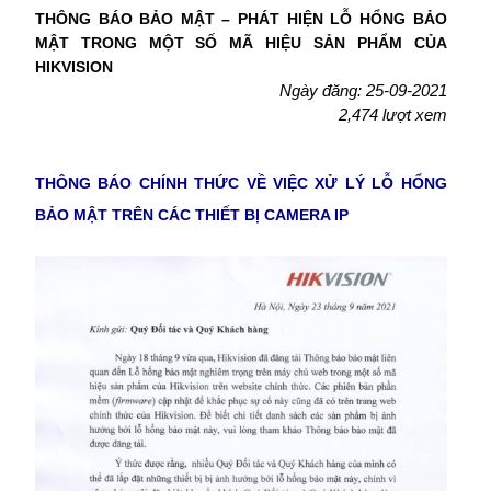
THÔNG BÁO BẢO MẬT – PHÁT HIỆN LỖ HỔNG BẢO
MẬT TRONG MỘT SỐ MÃ HIỆU SẢN PHẨM CỦA
HIKVISION
Ngày đăng: 25-09-2021
2,474 lượt xem
THÔNG BÁO CHÍNH THỨC VỀ VIỆC XỬ LÝ LỖ HỔNG
BẢO MẬT TRÊN CÁC THIẾT BỊ CAMERA IP