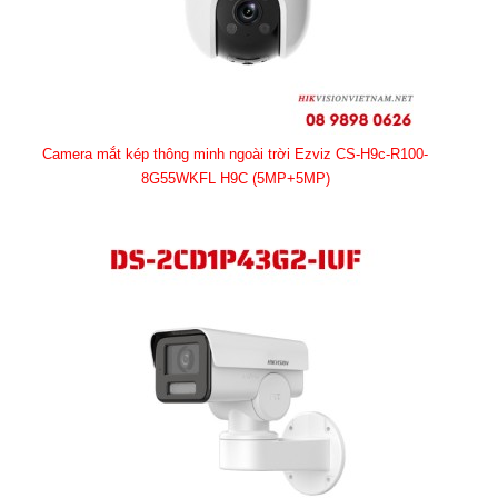
Camera mắt kép thông minh ngoài trời Ezviz CS-H9c-R100-
8G55WKFL H9C (5MP+5MP)