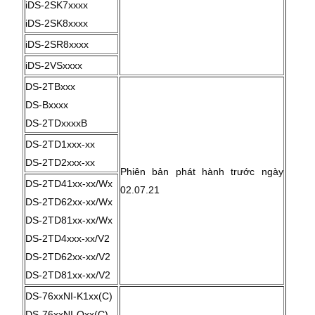
iDS-2SK7xxxx
iDS-2SK8xxxx
iDS-2SR8xxxx
iDS-2VSxxxx
DS-2TBxxx
DS-Bxxxx
DS-2TDxxxxB
DS-2TD1xxx-xx
DS-2TD2xxx-xx
Phiên bản phát hành trước ngày
DS-2TD41xx-xx/Wx
02.07.21
DS-2TD62xx-xx/Wx
DS-2TD81xx-xx/Wx
DS-2TD4xxx-xx/V2
DS-2TD62xx-xx/V2
DS-2TD81xx-xx/V2
DS-76xxNI-K1xx(C)
DS-76xxNI-Qxx(C)