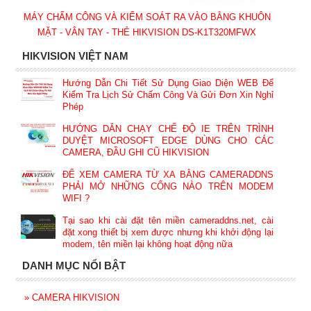
MÁY CHẤM CÔNG VÀ KIỂM SOÁT RA VÀO BẰNG KHUÔN
MẶT - VÂN TAY - THẺ HIKVISION DS-K1T320MFWX
HIKVISION VIỆT NAM
Hướng Dẫn Chi Tiết Sử Dụng Giao Diện WEB Để
Kiểm Tra Lịch Sử Chấm Công Và Gửi Đơn Xin Nghỉ
Phép
HƯỚNG DẪN CHẠY CHẾ ĐỘ IE TRÊN TRÌNH
DUYỆT MICROSOFT EDGE DÙNG CHO CÁC
CAMERA, ĐẦU GHI CŨ HIKVISION
ĐỂ XEM CAMERA TỪ XA BẰNG CAMERADDNS
PHẢI MỞ NHỮNG CỔNG NÀO TRÊN MODEM
WIFI ?
Tại sao khi cài đặt tên miền cameraddns.net, cài
đặt xong thiết bị xem được nhưng khi khởi động lại
modem, tên miền lại không hoạt động nữa
DANH MỤC NỔI BẬT
»
CAMERA HIKVISION