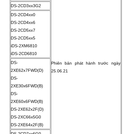
DS-2CD3xx3G2
DS-2CD4xx0
DS-2CD4xx6
DS-2CD5xx7
DS-2CD5xx5
iDS-2XM6810
iDS-2CD6810
DS-
Phiên bản phát hành trước ngày
2XE62x7FWD(D)
25.06.21
DS-
2XE30x6FWD(B)
DS-
2XE60x6FWD(B)
DS-2XE62x2F(D)
DS-2XC66x5G0
DS-2XE64x2F(B)
DS-2CD7xx6G0