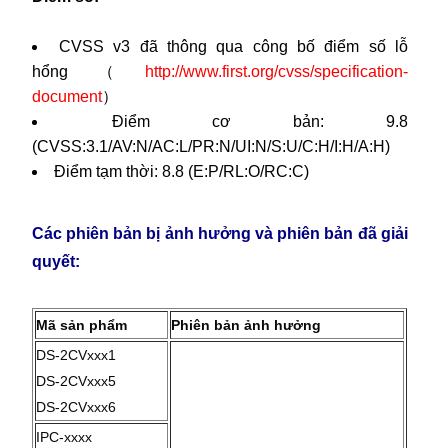
CVSS v3 đã thông qua công bố điểm số lỗ
hổng（
http://www.first.org/cvss/specification-
document
）
Điểm cơ bản: 9.8
(CVSS:3.1/AV:N/AC:L/PR:N/UI:N/S:U/C:H/I:H/A:H)
Điểm tạm thời: 8.8 (E:P/RL:O/RC:C)
Các phiên bản bị ảnh hưởng và phiên bản đã giải
quyết:
Mã sản phẩm
Phiên bản ảnh hưởng
DS-2CVxxx1
DS-2CVxxx5
DS-2CVxxx6
IPC-xxxx