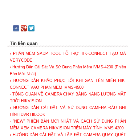
Tin liên quan
› PHẦN MỀM SADP TOOL HỖ TRỢ HIK-CONNECT TẠO MÃ
VERYCODE
› Hướng Dẫn Cài Đặt Và Sử Dụng Phần Mềm iVMS-4200 (Phiên
Bản Mới Nhất)
› HƯỚNG DẪN KHẮC PHỤC LỖI KHI GÁN TÊN MIỀN HIK-
CONNECT VÀO PHẦN MỀM IVMS-4500
› TỔNG QUAN VỀ CAMERA CHẠY BẰNG NĂNG LƯỢNG MẶT
TRỜI HIKVISION
› HƯỚNG DẪN CÀI ĐẶT VÀ SỬ DỤNG CAMERA ĐẦU GHI
HÌNH DVR HILOOK
› ”NEW” PHIÊN BẢN MỚI NHẤT VÀ CÁCH SỬ DỤNG PHẦN
MỀM XEM CAMERA HIKVISION TRÊN MÁY TÍNH IVMS 4200
› HƯỚNG DẪN CÀI ĐẶT VÀ LẮP ĐẶT CAMERA QUAY QUÉT