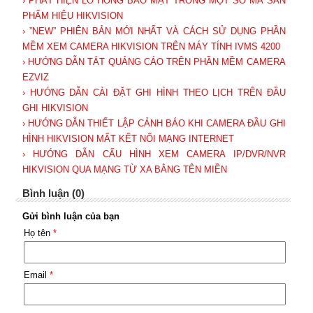
› PHÁT HIỆN LỖ HỔNG BẢO MẬT TRONG MỘT SỐ MÃ SẢN
PHẨM HIỆU HIKVISION
› ”NEW” PHIÊN BẢN MỚI NHẤT VÀ CÁCH SỬ DỤNG PHẦN
MỀM XEM CAMERA HIKVISION TRÊN MÁY TÍNH IVMS 4200
› HƯỚNG DẪN TẮT QUẢNG CÁO TRÊN PHẦN MỀM CAMERA
EZVIZ
› HƯỚNG DẪN CÀI ĐẶT GHI HÌNH THEO LỊCH TRÊN ĐẦU
GHI HIKVISION
› HƯỚNG DẪN THIẾT LẬP CẢNH BÁO KHI CAMERA ĐẦU GHI
HÌNH HIKVISION MẤT KẾT NỐI MẠNG INTERNET
› HƯỚNG DẪN CẤU HÌNH XEM CAMERA IP/DVR/NVR
HIKVISION QUA MẠNG TỪ XA BẰNG TÊN MIỀN
Bình luận (0)
Gửi bình luận của bạn
Họ tên
*
Email
*