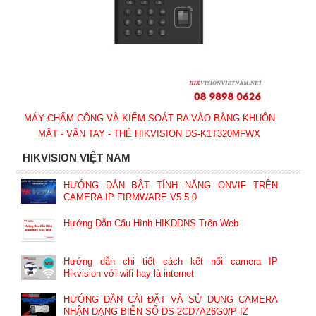
MÁY CHẤM CÔNG VÀ KIỂM SOÁT RA VÀO BẰNG KHUÔN
MẶT - VÂN TAY - THẺ HIKVISION DS-K1T320MFWX
HIKVISION VIỆT NAM
HƯỚNG DẪN BẬT TÍNH NĂNG ONVIF TRÊN
CAMERA IP FIRMWARE V5.5.0
Hướng Dẫn Cấu Hình HIKDDNS Trên Web
Hướng dẫn chi tiết cách kết nối camera IP
Hikvision với wifi hay là internet
HƯỚNG DẪN CÀI ĐẶT VÀ SỬ DỤNG CAMERA
NHẬN DẠNG BIỂN SỐ DS-2CD7A26G0/P-IZ