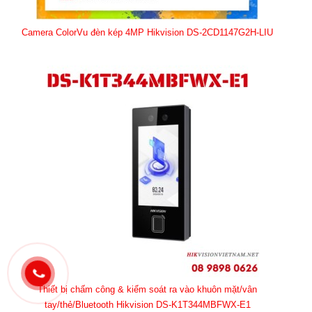
Camera ColorVu đèn kép 4MP Hikvision DS-2CD1147G2H-LIU
Thiết bị chấm công & kiểm soát ra vào khuôn mặt/vân
tay/thẻ/Bluetooth Hikvision DS-K1T344MBFWX-E1