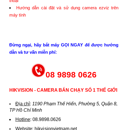
thoại
Hướng dẫn cài đặt và sử dụng camera ezviz trên
máy tính
Đừng ngại, hãy bắt máy GỌI NGAY để được hướng
dẫn và tư vấn miễn phí:
08 9898 0626
HIKVISION - CAMERA BÁN CHẠY SỐ 1 THẾ GIỚI
Địa chỉ
:
1190 Phạm Thế Hiển, Phường 5, Quận 8,
TP Hồ Chí Minh
Hotline
:
08.9898.0626
Website:
hikvi sionvietnam.net