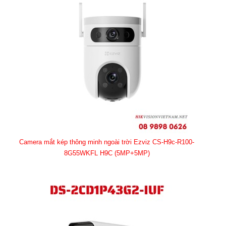
Camera mắt kép thông minh ngoài trời Ezviz CS-H9c-R100-
8G55WKFL H9C (5MP+5MP)