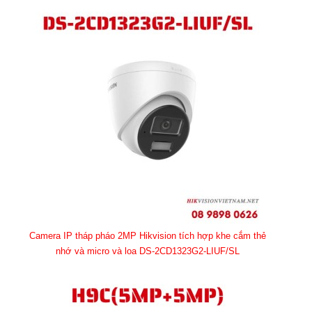
Camera IP tháp pháo 2MP Hikvision tích hợp khe cắm thẻ
nhớ và micro và loa DS-2CD1323G2-LIUF/SL