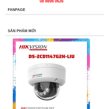
08 9898 0626
FANPAGE
SẢN PHẨM MỚI