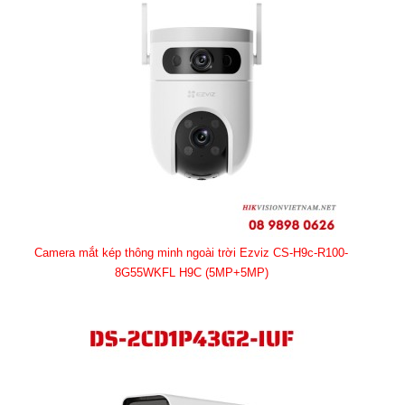
Camera mắt kép thông minh ngoài trời Ezviz CS-H9c-R100-
8G55WKFL H9C (5MP+5MP)