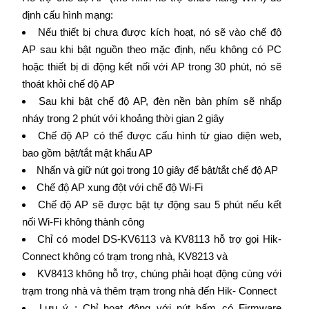
định cấu hình mạng:
Nếu thiết bị chưa được kích hoạt, nó sẽ vào chế độ
AP sau khi bật nguồn theo mặc định, nếu không có PC
hoặc thiết bị di động kết nối với AP trong 30 phút, nó sẽ
thoát khỏi chế độ AP
Sau khi bật chế độ AP, đèn nền bàn phím sẽ nhấp
nháy trong 2 phút với khoảng thời gian 2 giây
Chế độ AP có thể được cấu hình từ giao diện web,
bao gồm bật/tắt mật khẩu AP
Nhấn và giữ nút gọi trong 10 giây để bật/tắt chế độ AP
Chế độ AP xung đột với chế độ Wi-Fi
Chế độ AP sẽ được bật tự động sau 5 phút nếu kết
nối Wi-Fi không thành công
Chỉ có model DS-KV6113 và KV8113 hỗ trợ gọi Hik-
Connect không có trạm trong nhà, KV8213 và
KV8413 không hỗ trợ, chúng phải hoạt động cùng với
trạm trong nhà và thêm trạm trong nhà đến Hik- Connect
Lưu ý : Chỉ hoạt động với nút bấm có Firmware