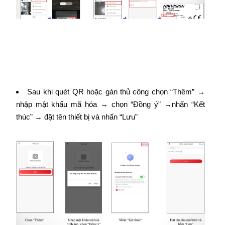
Sau khi quét QR hoặc gán thủ công chọn “Thêm” →
nhập mật khẩu mã hóa → chọn “Đồng ý” →nhấn “Kết
thúc” → đặt tên thiết bị và nhấn “Lưu”