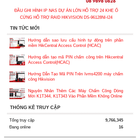
ĐẦU GHI HÌNH IP NAS DỰ ÁN LỚN HỖ TRỢ 24 KHE Ổ
CỨNG HỖ TRỢ RAID HIKVISION DS-96128NI-I24
TIN TỨC MỚI
Hướng dẫn sao lưu cấu hình tự động trên phần
mềm HikCentral Access Control (HCAC)
Hướng dẫn tạo mã PIN chấm công trên Hikcentral
Access Control(HCAC)
Hướng Dẫn Tạo Mã PIN Trên Ivms4200 máy chấm
công Hikvision
Nguyên Nhân Thêm Các Máy Chấm Công Dòng
Mới K1T344, K1T343 Vào Phần Mềm Không Online
THỐNG KÊ TRUY CẬP
Tổng truy cập
9,766,345
Đang online
16