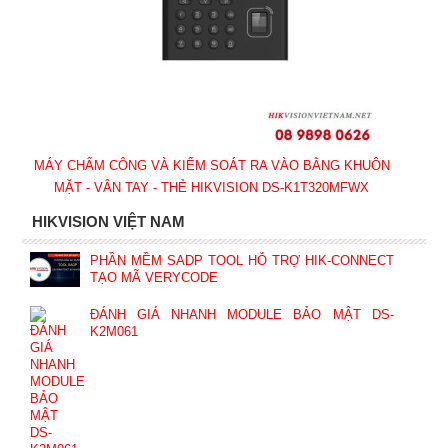
MÁY CHẤM CÔNG VÀ KIỂM SOÁT RA VÀO BẰNG KHUÔN
MẶT - VÂN TAY - THẺ HIKVISION DS-K1T320MFWX
HIKVISION VIỆT NAM
PHẦN MỀM SADP TOOL HỖ TRỢ HIK-CONNECT
TẠO MÃ VERYCODE
ĐÁNH GIÁ NHANH MODULE BẢO MẬT DS-
K2M061