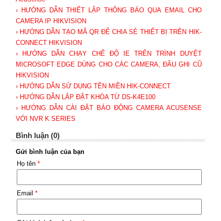
› HƯỚNG DẪN THIẾT LẬP THÔNG BÁO QUA EMAIL CHO
CAMERA IP HIKVISION
› HƯỚNG DẪN TẠO MÃ QR ĐỂ CHIA SẺ THIẾT BỊ TRÊN HIK-
CONNECT HIKVISION
› HƯỚNG DẪN CHẠY CHẾ ĐỘ IE TRÊN TRÌNH DUYỆT
MICROSOFT EDGE DÙNG CHO CÁC CAMERA, ĐẦU GHI CŨ
HIKVISION
› HƯỚNG DẪN SỬ DỤNG TÊN MIỀN HIK-CONNECT
› HƯỚNG DẪN LẮP ĐẶT KHÓA TỪ DS-K4E100
› HƯỚNG DẪN CÀI ĐẶT BÁO ĐỘNG CAMERA ACUSENSE
VỚI NVR K SERIES
Bình luận (0)
Gửi bình luận của bạn
Họ tên
*
Email
*