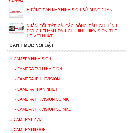
HƯỚNG DẪN NVR HIKVISION SỬ DỤNG 2 LAN
NHẬN ĐỔI TẤT CẢ CÁC DÒNG ĐẦU GHI HÌNH
ĐỜI CŨ THÀNH ĐẦU GHI HÌNH HIKVISION THẾ
HỆ MỚI NHẤT
DANH MỤC NỔI BẬT
»
CAMERA HIKVISION
›
CAMERA TVI HIKVISION
›
CAMERA IP HIKVISION
›
CAMERA THÂN NHIỆT
›
CAMERA HIKVISION CÓ MIC
›
CAMERA HIKVISION CÓ MÀU
»
CAMERA EZVIZ
»
CAMERA HILOOK