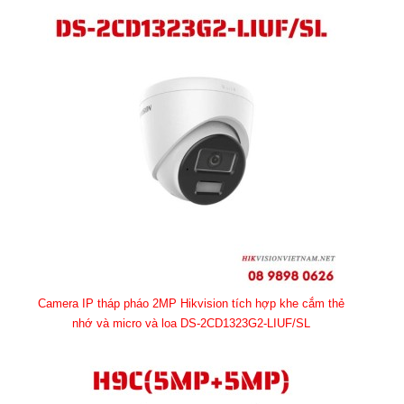
Camera IP tháp pháo 2MP Hikvision tích hợp khe cắm thẻ
nhớ và micro và loa DS-2CD1323G2-LIUF/SL