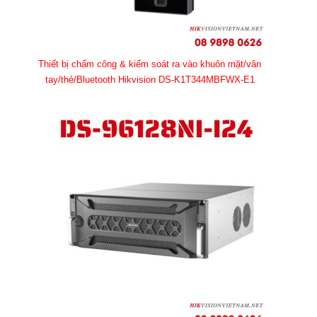
Thiết bị chấm công & kiểm soát ra vào khuôn mặt/vân
tay/thẻ/Bluetooth Hikvision DS-K1T344MBFWX-E1