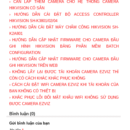
› CẦN LẮP THÊM CAMERA CHO HỆ THỐNG CAMERA
HIKVISION CÓ SẴN
› HƯỚNG DẪN CÀI ĐẶT BỘ ACCESS CONTROLLER
HIKVISION SH-K3801/02/04
› HƯỚNG DẪN CÀI ĐẶT MÁY CHẤM CÔNG HIKVISION SH-
K2A801
› HƯỚNG DẪN CẬP NHẬT FIRMWARE CHO CAMERA ĐẦU
GHI HÌNH HIKVISION BẰNG PHẦN MỀM BATCH
CONFIGURATION
› HƯỚNG DẪN CẬP NHẬT FIRMWARE CHO CAMERA ĐẦU
GHI HIKVISION TRÊN WEB
› KHÔNG LẤY LẠI ĐƯỢC TÀI KHOẢN CAMERA EZVIZ THÌ
CÒN CÓ CÁCH KHÁC KHẮC PHỤC KHÔNG
› CÁCH CÀI ĐẶT WIFI CAMERA EZVIZ KHI TÀI KHOẢN CỦA
BẠN KHÔNG CÓ THIẾT BỊ
› KHẮC PHỤC LỖI ĐỔI MẬT KHẨU WIFI KHÔNG SỬ DỤNG
ĐƯỢC CAMERA EZVIZ
Bình luận (0)
Gửi bình luận của bạn