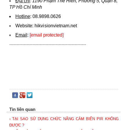
Địa chỉ
:
1190 Phạm Thế Hiển, Phường 5, Quận 8,
TP Hồ Chí Minh
Hotline
:
08.9898.0626
Website:
hikvi sionvietnam.net
Email
:
[email protected]
-----------------------------------------------------
Tin liên quan
› TẠI SAO SỬ DỤNG CHỨC NĂNG CẢM BIẾN PIR KHÔNG
ĐƯỢC ?