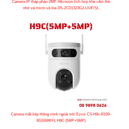
Camera IP tháp pháo 2MP Hikvision tích hợp khe cắm thẻ
nhớ và micro và loa DS-2CD1323G2-LIUF/SL
Camera mắt kép thông minh ngoài trời Ezviz CS-H9c-R100-
8G55WKFL H9C (5MP+5MP)