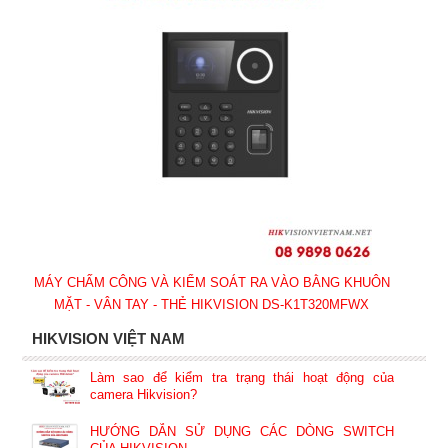
MÁY CHẤM CÔNG VÀ KIỂM SOÁT RA VÀO BẰNG KHUÔN
MẶT - VÂN TAY - THẺ HIKVISION DS-K1T320MFWX
HIKVISION VIỆT NAM
Làm sao để kiểm tra trạng thái hoạt động của
camera Hikvision?
HƯỚNG DẪN SỬ DỤNG CÁC DÒNG SWITCH