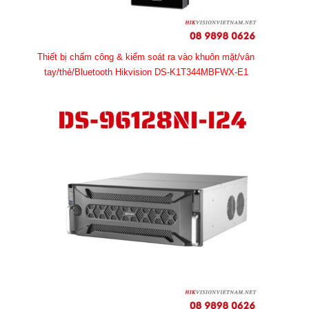
Thiết bị chấm công & kiểm soát ra vào khuôn mặt/vân
tay/thẻ/Bluetooth Hikvision DS-K1T344MBFWX-E1