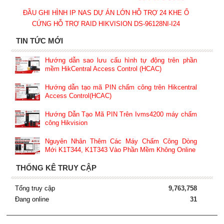
ĐẦU GHI HÌNH IP NAS DỰ ÁN LỚN HỖ TRỢ 24 KHE Ổ
CỨNG HỖ TRỢ RAID HIKVISION DS-96128NI-I24
TIN TỨC MỚI
Hướng dẫn sao lưu cấu hình tự động trên phần
mềm HikCentral Access Control (HCAC)
Hướng dẫn tạo mã PIN chấm công trên Hikcentral
Access Control(HCAC)
Hướng Dẫn Tạo Mã PIN Trên Ivms4200 máy chấm
công Hikvision
Nguyên Nhân Thêm Các Máy Chấm Công Dòng
Mới K1T344, K1T343 Vào Phần Mềm Không Online
THỐNG KÊ TRUY CẬP
Tổng truy cập
9,763,758
Đang online
31