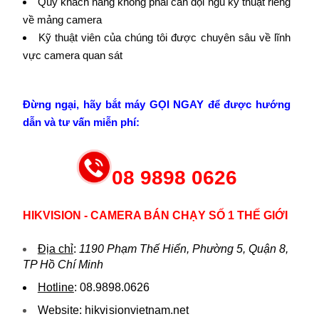
Quý khách hàng không phải cần đội ngũ kỹ thuật riêng
về mảng camera
Kỹ thuật viên của chúng tôi được chuyên sâu về lĩnh
vực camera quan sát
Đừng ngại, hãy bắt máy GỌI NGAY để được hướng
dẫn và tư vấn miễn phí:
08 9898 0626
HIKVISION - CAMERA BÁN CHẠY SỐ 1 THẾ GIỚI
Địa chỉ
:
1190 Phạm Thế Hiển, Phường 5, Quận 8,
TP Hồ Chí Minh
Hotline
:
08.9898.0626
Website:
hikvi sionvietnam.net