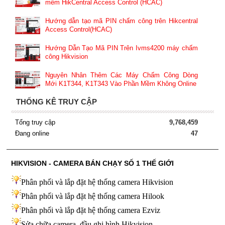
mềm HikCentral Access Control (HCAC)
Hướng dẫn tạo mã PIN chấm công trên Hikcentral
Access Control(HCAC)
Hướng Dẫn Tạo Mã PIN Trên Ivms4200 máy chấm
công Hikvision
Nguyên Nhân Thêm Các Máy Chấm Công Dòng
Mới K1T344, K1T343 Vào Phần Mềm Không Online
THỐNG KÊ TRUY CẬP
Tổng truy cập
9,768,459
Đang online
47
HIKVISION - CAMERA BÁN CHẠY SỐ 1 THẾ GIỚI
Phân phối và lắp đặt hệ thống camera Hikvision
Phân phối và lắp đặt hệ thống camera Hilook
Phân phối và lắp đặt hệ thống camera Ezviz
Sửa chữa camera, đầu ghi hình Hikvision