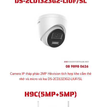
Camera IP tháp pháo 2MP Hikvision tích hợp khe cắm thẻ
nhớ và micro và loa DS-2CD1323G2-LIUF/SL