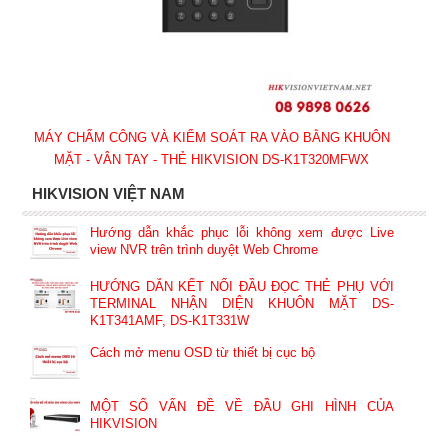
MÁY CHẤM CÔNG VÀ KIỂM SOÁT RA VÀO BẰNG KHUÔN
MẶT - VÂN TAY - THẺ HIKVISION DS-K1T320MFWX
HIKVISION VIỆT NAM
Hướng dẫn khắc phục lỗi không xem được Live
view NVR trên trình duyệt Web Chrome
HƯỚNG DẪN KẾT NỐI ĐẦU ĐỌC THẺ PHỤ VỚI
TERMINAL NHẬN DIỆN KHUÔN MẶT DS-
K1T341AMF, DS-K1T331W
Cách mở menu OSD từ thiết bị cục bộ
MỘT SỐ VẤN ĐỀ VỀ ĐẦU GHI HÌNH CỦA
HIKVISION