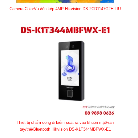
Camera ColorVu đèn kép 4MP Hikvision DS-2CD1147G2H-LIU
Thiết bị chấm công & kiểm soát ra vào khuôn mặt/vân
tay/thẻ/Bluetooth Hikvision DS-K1T344MBFWX-E1