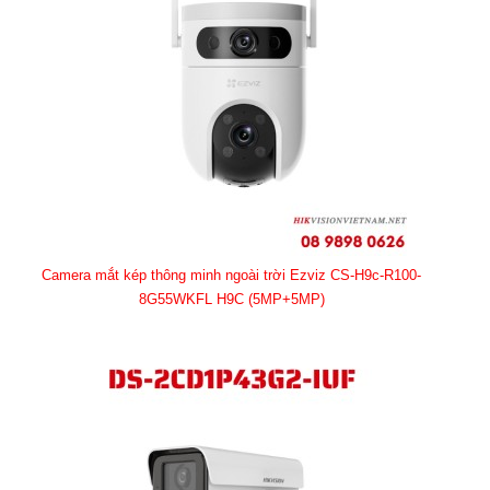
Camera mắt kép thông minh ngoài trời Ezviz CS-H9c-R100-
8G55WKFL H9C (5MP+5MP)