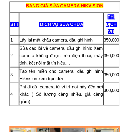
BẢNG GIÁ SỬA CAMERA HIKVISION
PHÍ
STT
DỊCH VỤ SỬA CHỮA
DỊCH
VỤ
1
Lấy lại mật khẩu camera, đầu ghi hình
350,000
Sửa các lỗi về camera, đầu ghi hình: Xem
2
camera không được trên điện thoại, máy
350,000
tính, kết nối mất tín hiệu,..,
Tạo tên miền cho camera, đầu ghi hình
3
350,000
Hikvision xem trọn đời
Phí di dời camera từ vị trí nơi này đến nơi
300,000
4
khác ( Số lượng càng nhiều, giá càng
giảm)