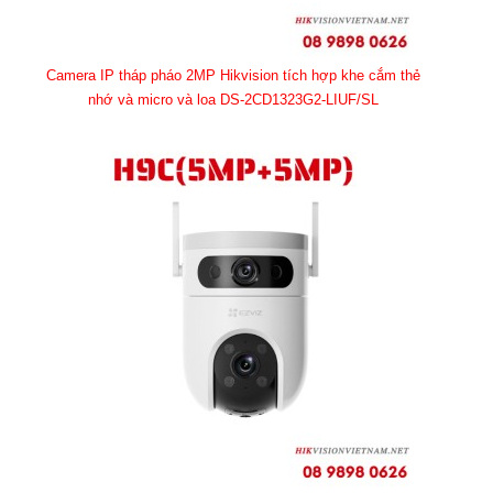
Camera IP tháp pháo 2MP Hikvision tích hợp khe cắm thẻ
nhớ và micro và loa DS-2CD1323G2-LIUF/SL