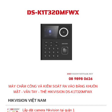
MÁY CHẤM CÔNG VÀ KIỂM SOÁT RA VÀO BẰNG KHUÔN
MẶT - VÂN TAY - THẺ HIKVISION DS-K1T320MFWX
HIKVISION VIỆT NAM
Lắp đặt camera Hikvision tại quận 1