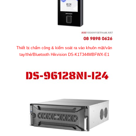
Thiết bị chấm công & kiểm soát ra vào khuôn mặt/vân
tay/thẻ/Bluetooth Hikvision DS-K1T344MBFWX-E1