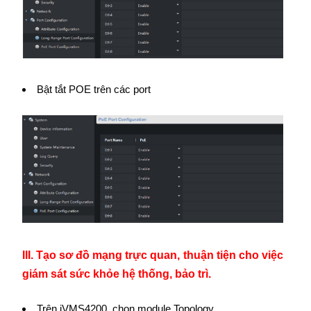
Bật tắt POE trên các port
III. Tạo sơ đồ mạng trực quan, thuận tiện cho việc
giám sát sức khỏe hệ thống, bảo trì.
Trên iVMS4200, chọn module Topology