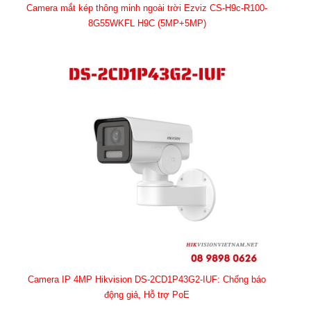
Camera mắt kép thông minh ngoài trời Ezviz CS-H9c-R100-
8G55WKFL H9C (5MP+5MP)
Camera IP 4MP Hikvision DS-2CD1P43G2-IUF: Chống báo
động giả, Hỗ trợ PoE