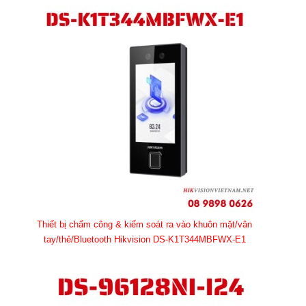
Thiết bị chấm công & kiểm soát ra vào khuôn mặt/vân
tay/thẻ/Bluetooth Hikvision DS-K1T344MBFWX-E1