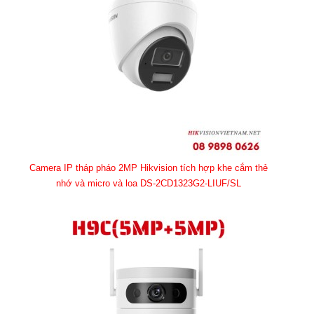
Camera IP tháp pháo 2MP Hikvision tích hợp khe cắm thẻ
nhớ và micro và loa DS-2CD1323G2-LIUF/SL