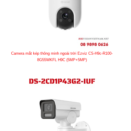
Camera mắt kép thông minh ngoài trời Ezviz CS-H9c-R100-
8G55WKFL H9C (5MP+5MP)