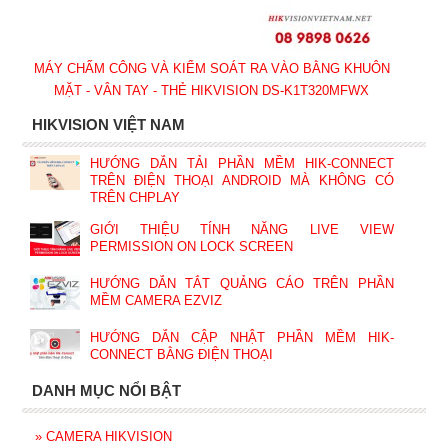
MÁY CHẤM CÔNG VÀ KIỂM SOÁT RA VÀO BẰNG KHUÔN
MẶT - VÂN TAY - THẺ HIKVISION DS-K1T320MFWX
HIKVISION VIỆT NAM
HƯỚNG DẪN TẢI PHẦN MỀM HIK-CONNECT
TRÊN ĐIỆN THOẠI ANDROID MÀ KHÔNG CÓ
TRÊN CHPLAY
GIỚI THIỆU TÍNH NĂNG LIVE VIEW
PERMISSION ON LOCK SCREEN
HƯỚNG DẪN TẮT QUẢNG CÁO TRÊN PHẦN
MỀM CAMERA EZVIZ
HƯỚNG DẪN CẬP NHẬT PHẦN MỀM HIK-
CONNECT BẰNG ĐIỆN THOẠI
DANH MỤC NỔI BẬT
»
CAMERA HIKVISION