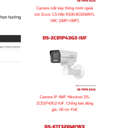
Camera mắt kép thông minh ngoài
trời Ezviz CS-H9c-R100-8G55WKFL
 chọn hướng
H9C (5MP+5MP)
Camera IP 4MP Hikvision DS-
2CD1P43G2-IUF: Chống báo động
giả, Hỗ trợ PoE