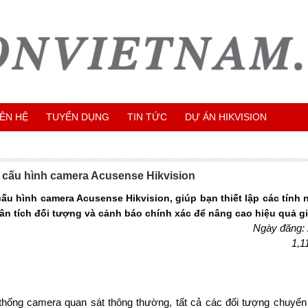
IÊN HỆ
TUYỂN DỤNG
TIN TỨC
DỰ ÁN HIKVISION
cấu hình camera Acusense Hikvision
u hình camera Acusense Hikvision, giúp bạn thiết lập các tính
n tích đối tượng và cảnh báo chính xác để nâng cao hiệu quả gi
Ngày đăng:
1,1
u
thống camera quan sát thông thường, tất cả các đối tượng chuyển