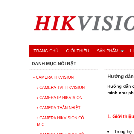
TRANG CHỦ
GIỚI THIỆU
SẢN PHẨM
L
DANH MỤC NỔI BẬT
Hướng dẫn 
»
CAMERA HIKVISION
Hướng dẫn cấ
›
CAMERA TVI HIKVISION
minh như phâ
›
CAMERA IP HIKVISION
›
CAMERA THÂN NHIỆT
1. Giới thiệ
›
CAMERA HIKVISION CÓ
MIC
Trong hệ 