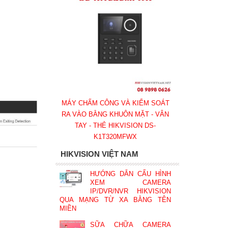
MÁY CHẤM CÔNG VÀ KIỂM SOÁT
RA VÀO BẰNG KHUÔN MẶT - VÂN
TAY - THẺ HIKVISION DS-
K1T320MFWX
HIKVISION VIỆT NAM
HƯỚNG DẪN CẤU HÌNH
XEM CAMERA
IP/DVR/NVR HIKVISION
QUA MẠNG TỪ XA BẰNG TÊN
MIỀN
SỮA CHỮA CAMERA