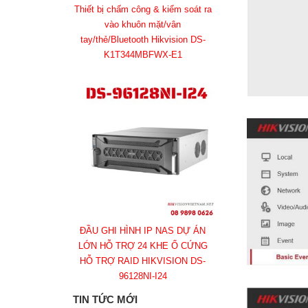
Thiết bị chấm công & kiểm soát ra
vào khuôn mặt/vân
tay/thẻ/Bluetooth Hikvision DS-
K1T344MBFWX-E1
ĐẦU GHI HÌNH IP NAS DỰ ÁN
LỚN HỖ TRỢ 24 KHE Ổ CỨNG
HỖ TRỢ RAID HIKVISION DS-
96128NI-I24
TIN TỨC MỚI