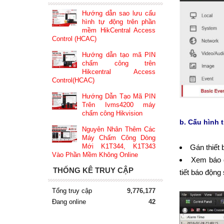
Hướng dẫn sao lưu cấu
hình tự động trên phần
mềm HikCentral Access
Control (HCAC)
Hướng dẫn tạo mã PIN
chấm công trên
Hikcentral Access
Control(HCAC)
Hướng Dẫn Tạo Mã PIN
Trên Ivms4200 máy
chấm công Hikvision
b. Cấu hình 
Nguyên Nhân Thêm Các
Máy Chấm Công Dòng
Mới K1T344, K1T343
Gán thiết
Vào Phần Mềm Không Online
Xem báo đ
THỐNG KÊ TRUY CẬP
tiết báo độn
Tổng truy cập
9,776,177
Đang online
42