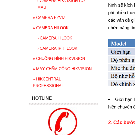
›
CAMERA HIKVISION CÓ
hình sẽ kích 
MÀU
phí nhiều thờ
»
CAMERA EZVIZ
các vấn đề g
chức năng tìm
»
CAMERA HILOOK
›
CAMERA HILOOK
›
CAMERA IP HILOOK
»
CHUÔNG HÌNH HIKVISION
»
MÁY CHẤM CÔNG HIKVISION
»
HIKCENTRAL
PROFESSIONAL
HOTLINE
Giới hạn 
hiện chuyển 
2. Các bướ