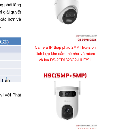
ng phải lãng
i giải quyết
 xác hơn và
t.
Camera IP tháp pháo 2MP Hikvision
tích hợp khe cắm thẻ nhớ và micro
và loa DS-2CD1323G2-LIUF/SL
vi với Phát