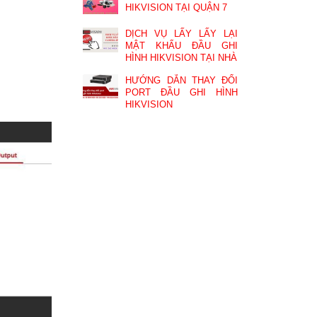
HIKVISION TẠI QUẬN 7
DỊCH VỤ LẤY LẤY LẠI
MẬT KHẨU ĐẦU GHI
HÌNH HIKVISION TẠI NHÀ
HƯỚNG DẪN THAY ĐỔI
PORT ĐẦU GHI HÌNH
HIKVISION