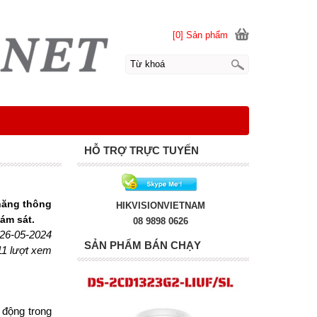
[0] Sản phẩm
HỖ TRỢ TRỰC TUYẾN
 năng thông
HIKVISIONVIETNAM
ám sát.
08 9898 0626
 26-05-2024
SẢN PHẨM BÁN CHẠY
11 lượt xem
 động trong