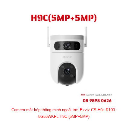
Camera mắt kép thông minh ngoài trời Ezviz CS-H9c-R100-
8G55WKFL H9C (5MP+5MP)