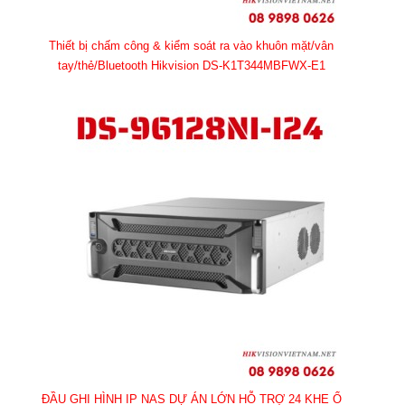
Thiết bị chấm công & kiểm soát ra vào khuôn mặt/vân
tay/thẻ/Bluetooth Hikvision DS-K1T344MBFWX-E1
ĐẦU GHI HÌNH IP NAS DỰ ÁN LỚN HỖ TRỢ 24 KHE Ổ