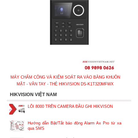
MÁY CHẤM CÔNG VÀ KIỂM SOÁT RA VÀO BẰNG KHUÔN
MẶT - VÂN TAY - THẺ HIKVISION DS-K1T320MFWX
HIKVISION VIỆT NAM
LỖI 8000 TRÊN CAMERA ĐẦU GHI HIKVISON
Hướng dẫn Bật/Tắt báo động Alarm Ax Pro từ xa
qua SMS