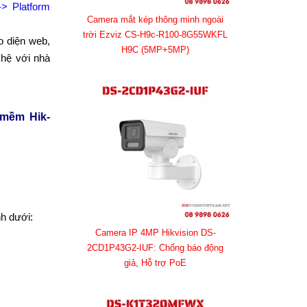
-> Platform
Camera mắt kép thông minh ngoài
trời Ezviz CS-H9c-R100-8G55WKFL
o diện web,
H9C (5MP+5MP)
 hệ với nhà
 mềm Hik-
nh dưới:
Camera IP 4MP Hikvision DS-
2CD1P43G2-IUF: Chống báo động
giả, Hỗ trợ PoE