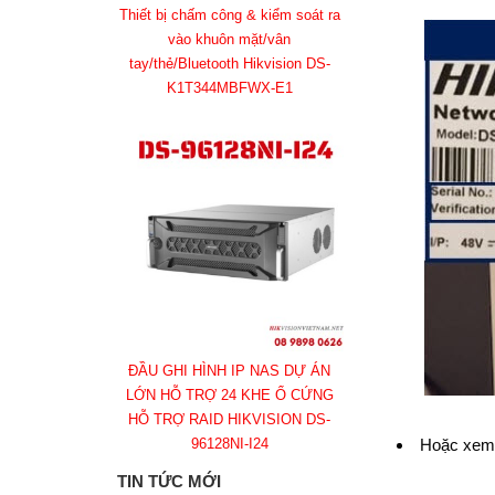
Thiết bị chấm công & kiểm soát ra
vào khuôn mặt/vân
tay/thẻ/Bluetooth Hikvision DS-
K1T344MBFWX-E1
ĐẦU GHI HÌNH IP NAS DỰ ÁN
LỚN HỖ TRỢ 24 KHE Ổ CỨNG
HỖ TRỢ RAID HIKVISION DS-
96128NI-I24
Hoặc xem 
TIN TỨC MỚI