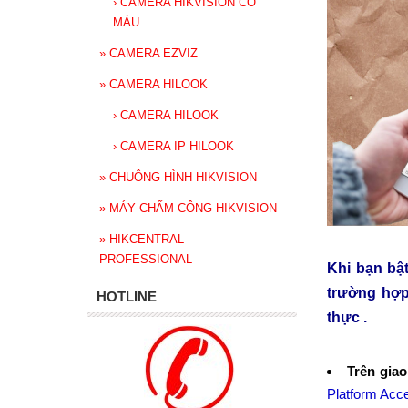
›
CAMERA HIKVISION CÓ
MÀU
»
CAMERA EZVIZ
»
CAMERA HILOOK
›
CAMERA HILOOK
›
CAMERA IP HILOOK
»
CHUÔNG HÌNH HIKVISION
»
MÁY CHẤM CÔNG HIKVISION
»
HIKCENTRAL
PROFESSIONAL
Khi bạn bật
trường hợp 
HOTLINE
thực .
Trên giao 
Platform Acc