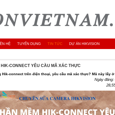
IÊN HỆ
TUYỂN DỤNG
TIN TỨC
DỰ ÁN HIKVISION
 HIK-CONNECT YÊU CẦU MÃ XÁC THỰC
 Hik-connect trên điện thoại, yêu cầu mã xác thực? Mã này lấy ở
Ngày đăng:
28,5