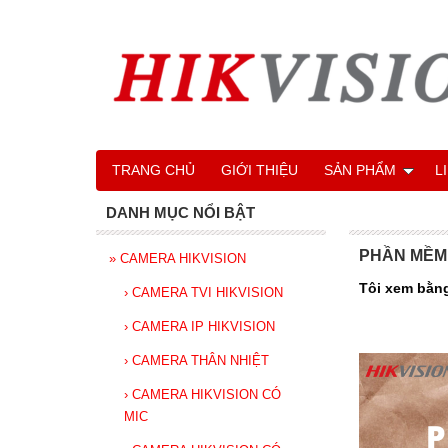
TRANG CHỦ
GIỚI THIỆU
SẢN PHẨM
L
DANH MỤC NỔI BẬT
PHẦN MỀM
»
CAMERA HIKVISION
Tôi xem bằng
›
CAMERA TVI HIKVISION
›
CAMERA IP HIKVISION
›
CAMERA THÂN NHIỆT
›
CAMERA HIKVISION CÓ
MIC