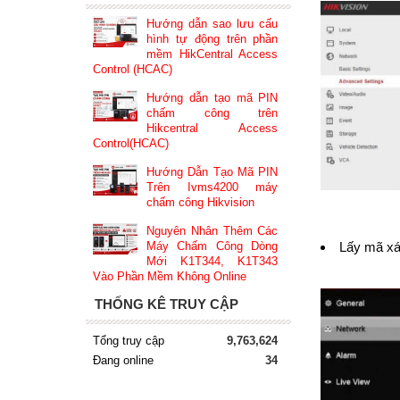
Hướng dẫn sao lưu cấu
hình tự động trên phần
mềm HikCentral Access
Control (HCAC)
Hướng dẫn tạo mã PIN
chấm công trên
Hikcentral Access
Control(HCAC)
Hướng Dẫn Tạo Mã PIN
Trên Ivms4200 máy
chấm công Hikvision
Nguyên Nhân Thêm Các
Lấy mã xác
Máy Chấm Công Dòng
Mới K1T344, K1T343
Vào Phần Mềm Không Online
THỐNG KÊ TRUY CẬP
Tổng truy cập
9,763,624
Đang online
34