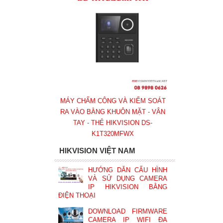
MÁY CHẤM CÔNG VÀ KIỂM SOÁT
RA VÀO BẰNG KHUÔN MẶT - VÂN
TAY - THẺ HIKVISION DS-
K1T320MFWX
HIKVISION VIỆT NAM
HƯỚNG DẪN CẤU HÌNH
VÀ SỬ DỤNG CAMERA
IP HIKVISION BẰNG
ĐIỆN THOẠI
DOWNLOAD FIRMWARE
CAMERA IP WIFI ĐA