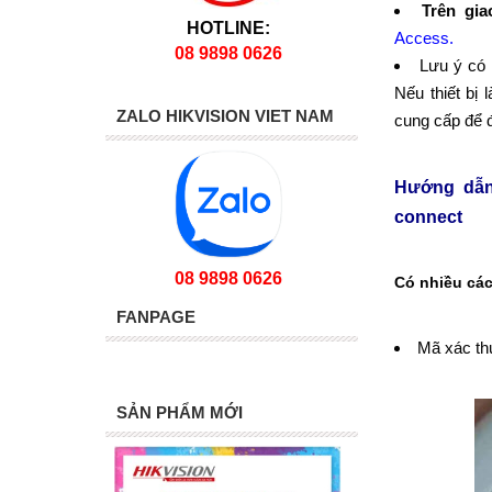
Trên gia
HOTLINE:
Access.
08 9898 0626
Lưu ý có 
Nếu thiết bị 
ZALO HIKVISION VIET NAM
cung cấp để 
Hướng dẫn
connect
08 9898 0626
Có nhiều cá
FANPAGE
Mã xác th
SẢN PHẨM MỚI