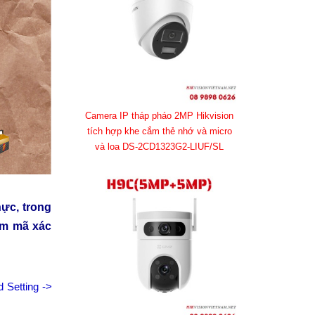
Camera IP tháp pháo 2MP Hikvision
tích hợp khe cắm thẻ nhớ và micro
và loa DS-2CD1323G2-LIUF/SL
hực, trong
m mã xác
 Setting ->