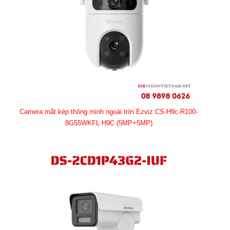
Camera mắt kép thông minh ngoài trời Ezviz CS-H9c-R100-
8G55WKFL H9C (5MP+5MP)