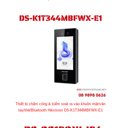
Thiết bị chấm công & kiểm soát ra vào khuôn mặt/vân
tay/thẻ/Bluetooth Hikvision DS-K1T344MBFWX-E1