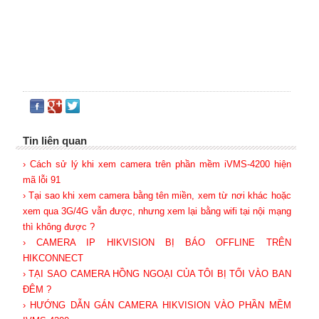
Tin liên quan
› Cách sử lý khi xem camera trên phần mềm iVMS-4200 hiện
mã lỗi 91
› Tại sao khi xem camera bằng tên miền, xem từ nơi khác hoặc
xem qua 3G/4G vẫn được, nhưng xem lại bằng wifi tại nội mạng
thì không được ?
› CAMERA IP HIKVISION BỊ BÁO OFFLINE TRÊN
HIKCONNECT
› TẠI SAO CAMERA HỒNG NGOẠI CỦA TÔI BỊ TỐI VÀO BAN
ĐÊM ?
› HƯỚNG DẪN GÁN CAMERA HIKVISION VÀO PHẦN MỀM