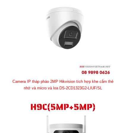
Camera IP tháp pháo 2MP Hikvision tích hợp khe cắm thẻ
nhớ và micro và loa DS-2CD1323G2-LIUF/SL