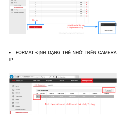
FORMAT ĐỊNH DẠNG THẺ NHỚ TRÊN CAMERA
IP