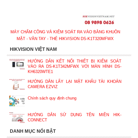
MÁY CHẤM CÔNG VÀ KIỂM SOÁT RA VÀO BẰNG KHUÔN
MẶT - VÂN TAY - THẺ HIKVISION DS-K1T320MFWX
HIKVISION VIỆT NAM
HƯỚNG DẪN KẾT NỐI THIẾT BỊ KIỂM SOÁT
VÀO RA DS-K1T342MFWX VỚI MÀN HÌNH DS-
KH6320WTE1
HƯỚNG DẪN LẤY LẠI MẬT KHẨU TÀI KHOẢN
CAMERA EZVIZ
Chính sách quy định chung
HƯỚNG DẪN SỬ DỤNG TÊN MIỀN HIK-
CONNECT
DANH MỤC NỔI BẬT