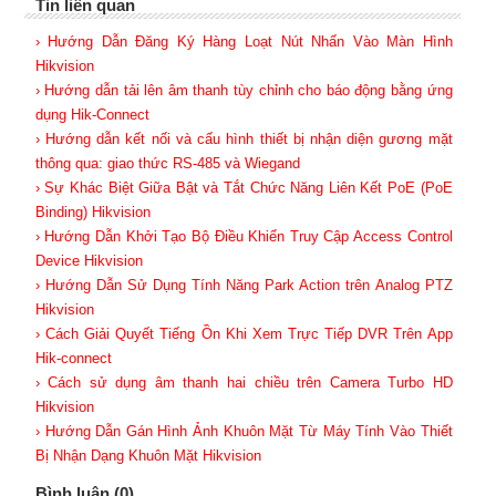
Tin liên quan
› Hướng Dẫn Đăng Ký Hàng Loạt Nút Nhấn Vào Màn Hình
Hikvision
› Hướng dẫn tải lên âm thanh tùy chỉnh cho báo động bằng ứng
dụng Hik-Connect
› Hướng dẫn kết nối và cấu hình thiết bị nhận diện gương mặt
thông qua: giao thức RS-485 và Wiegand
› Sự Khác Biệt Giữa Bật và Tắt Chức Năng Liên Kết PoE (PoE
Binding) Hikvision
› Hướng Dẫn Khởi Tạo Bộ Điều Khiển Truy Cập Access Control
Device Hikvision
› Hướng Dẫn Sử Dụng Tính Năng Park Action trên Analog PTZ
Hikvision
› Cách Giải Quyết Tiếng Ồn Khi Xem Trực Tiếp DVR Trên App
Hik-connect
› Cách sử dụng âm thanh hai chiều trên Camera Turbo HD
Hikvision
› Hướng Dẫn Gán Hình Ảnh Khuôn Mặt Từ Máy Tính Vào Thiết
Bị Nhận Dạng Khuôn Mặt Hikvision
Bình luận (0)