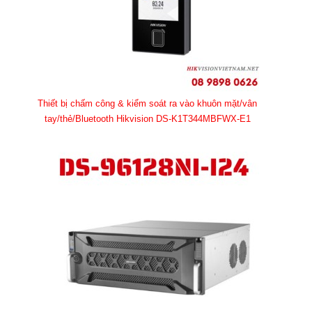
Thiết bị chấm công & kiểm soát ra vào khuôn mặt/vân
tay/thẻ/Bluetooth Hikvision DS-K1T344MBFWX-E1