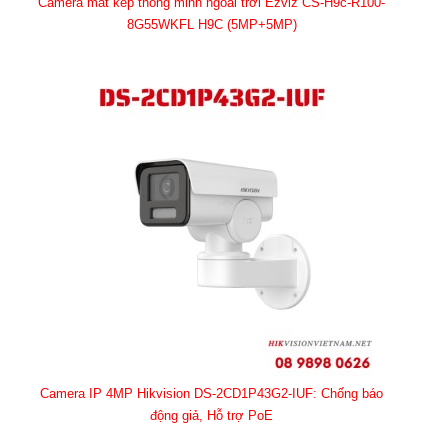
Camera mắt kép thông minh ngoài trời Ezviz CS-H9c-R100-
8G55WKFL H9C (5MP+5MP)
Camera IP 4MP Hikvision DS-2CD1P43G2-IUF: Chống báo
động giả, Hỗ trợ PoE