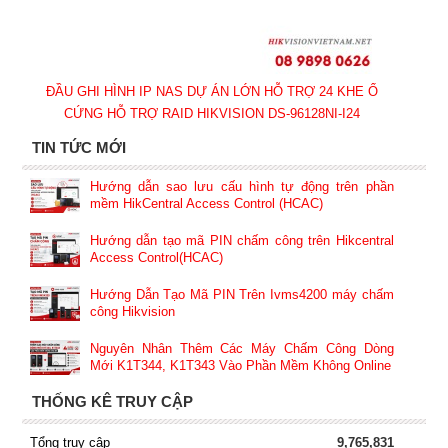
ĐẦU GHI HÌNH IP NAS DỰ ÁN LỚN HỖ TRỢ 24 KHE Ổ
CỨNG HỖ TRỢ RAID HIKVISION DS-96128NI-I24
TIN TỨC MỚI
Hướng dẫn sao lưu cấu hình tự động trên phần
mềm HikCentral Access Control (HCAC)
Hướng dẫn tạo mã PIN chấm công trên Hikcentral
Access Control(HCAC)
Hướng Dẫn Tạo Mã PIN Trên Ivms4200 máy chấm
công Hikvision
Nguyên Nhân Thêm Các Máy Chấm Công Dòng
Mới K1T344, K1T343 Vào Phần Mềm Không Online
THỐNG KÊ TRUY CẬP
Tổng truy cập
9,765,831