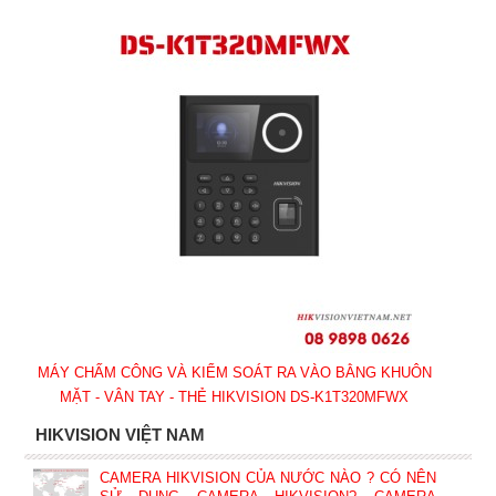
MÁY CHẤM CÔNG VÀ KIỂM SOÁT RA VÀO BẰNG KHUÔN
MẶT - VÂN TAY - THẺ HIKVISION DS-K1T320MFWX
HIKVISION VIỆT NAM
CAMERA HIKVISION CỦA NƯỚC NÀO ? CÓ NÊN