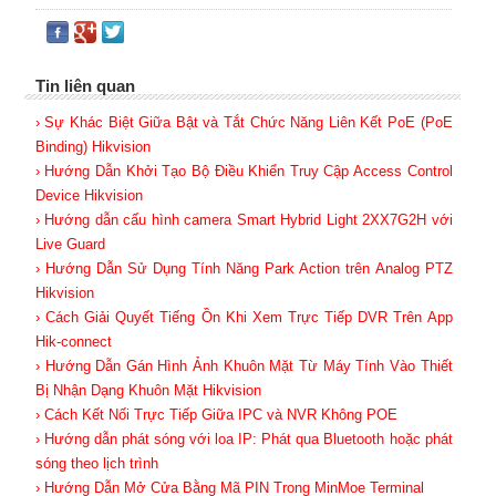
Tin liên quan
› Sự Khác Biệt Giữa Bật và Tắt Chức Năng Liên Kết PoE (PoE
Binding) Hikvision
› Hướng Dẫn Khởi Tạo Bộ Điều Khiển Truy Cập Access Control
Device Hikvision
› Hướng dẫn cấu hình camera Smart Hybrid Light 2XX7G2H với
Live Guard
› Hướng Dẫn Sử Dụng Tính Năng Park Action trên Analog PTZ
Hikvision
› Cách Giải Quyết Tiếng Ồn Khi Xem Trực Tiếp DVR Trên App
Hik-connect
› Hướng Dẫn Gán Hình Ảnh Khuôn Mặt Từ Máy Tính Vào Thiết
Bị Nhận Dạng Khuôn Mặt Hikvision
› Cách Kết Nối Trực Tiếp Giữa IPC và NVR Không POE
› Hướng dẫn phát sóng với loa IP: Phát qua Bluetooth hoặc phát
sóng theo lịch trình
› Hướng Dẫn Mở Cửa Bằng Mã PIN Trong MinMoe Terminal