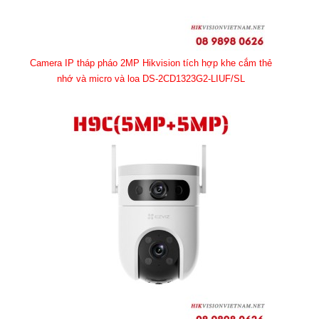
Camera IP tháp pháo 2MP Hikvision tích hợp khe cắm thẻ
nhớ và micro và loa DS-2CD1323G2-LIUF/SL