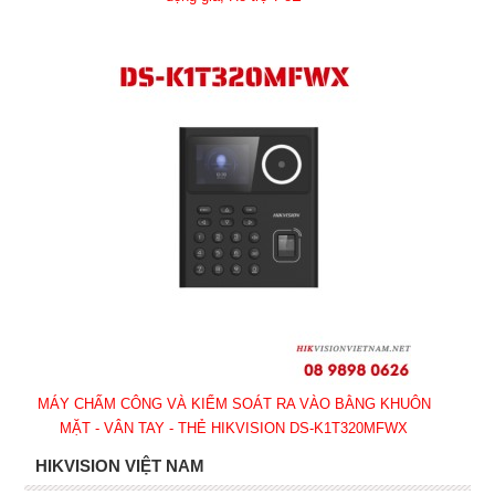
MÁY CHẤM CÔNG VÀ KIỂM SOÁT RA VÀO BẰNG KHUÔN
MẶT - VÂN TAY - THẺ HIKVISION DS-K1T320MFWX
HIKVISION VIỆT NAM