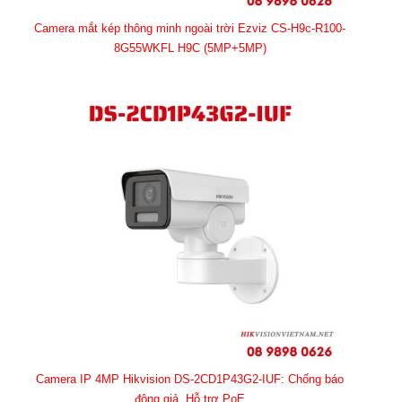
Camera mắt kép thông minh ngoài trời Ezviz CS-H9c-R100-
8G55WKFL H9C (5MP+5MP)
Camera IP 4MP Hikvision DS-2CD1P43G2-IUF: Chống báo
động giả, Hỗ trợ PoE