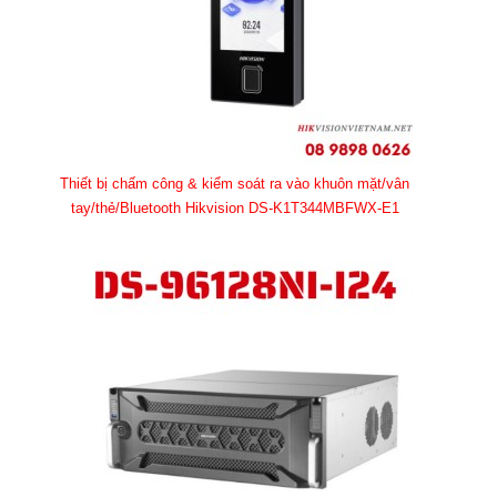
Thiết bị chấm công & kiểm soát ra vào khuôn mặt/vân
tay/thẻ/Bluetooth Hikvision DS-K1T344MBFWX-E1