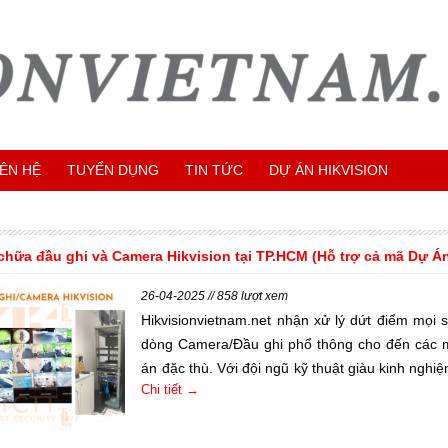
IÊN HỆ
TUYỂN DỤNG
TIN TỨC
DỰ ÁN HIKVISION
chữa đầu ghi và Camera Hikvision tại TP.HCM (Hỗ trợ cả mã Dự Á
26-04-2025 // 858 lượt xem
Hikvisionvietnam.net nhận xử lý dứt điểm mọi 
dòng Camera/Đầu ghi phổ thông cho đến các
án đặc thù. Với đội ngũ kỹ thuật giàu kinh nghiệ
Chi tiết →
cam kết khôi phục hệ thống an ninh của bạn tro
ngắn nhất.