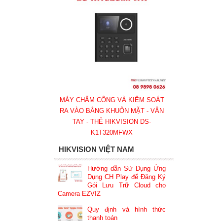
MÁY CHẤM CÔNG VÀ KIỂM SOÁT
RA VÀO BẰNG KHUÔN MẶT - VÂN
TAY - THẺ HIKVISION DS-
K1T320MFWX
HIKVISION VIỆT NAM
Hướng dẫn Sử Dụng Ứng
Dụng CH Play để Đăng Ký
Gói Lưu Trữ Cloud cho
Camera EZVIZ
Quy định và hình thức
thanh toán