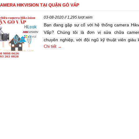
AMERA HIKVISION TẠI QUẬN GÒ VẤP
03-08-2020 // 1,295 lượt xem
Bạn đang gặp sự cố với hệ thống camera Hikvi
Vấp? Chúng tôi là đơn vị sửa chữa camera
chuyên nghiệp, với đội ngũ kỹ thuật viên giàu
Chi tiết →
và sử dụng công nghệ tiên tiến nhất để đem lạ
sửa chữa tối ưu và đáng tin cậy cho bạn. Hãy 
với chúng tôi để được giải quyết sự cố.