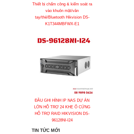
Thiết bị chấm công & kiểm soát ra
vào khuôn mặt/vân
tay/thẻ/Bluetooth Hikvision DS-
K1T344MBFWX-E1
ĐẦU GHI HÌNH IP NAS DỰ ÁN
LỚN HỖ TRỢ 24 KHE Ổ CỨNG
HỖ TRỢ RAID HIKVISION DS-
96128NI-I24
TIN TỨC MỚI