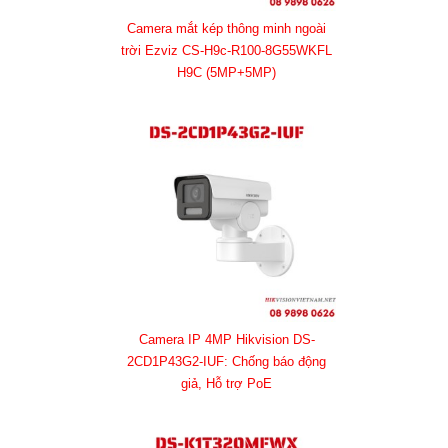
Camera mắt kép thông minh ngoài
trời Ezviz CS-H9c-R100-8G55WKFL
H9C (5MP+5MP)
Camera IP 4MP Hikvision DS-
2CD1P43G2-IUF: Chống báo động
giả, Hỗ trợ PoE