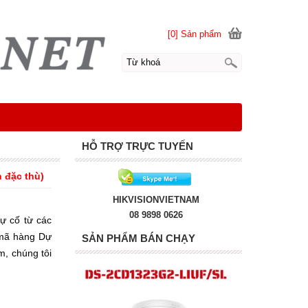
[0] Sản phẩm
HỖ TRỢ TRỰC TUYẾN
n đặc thù)
HIKVISIONVIETNAM
08 9898 0626
sự cố từ các
 mã hàng Dự
SẢN PHẨM BÁN CHẠY
m, chúng tôi
ng thời gian