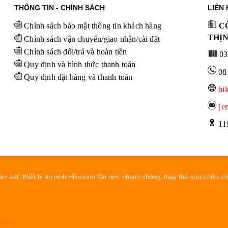
THÔNG TIN - CHÍNH SÁCH
LIÊN 
Chính sách bảo mật thông tin khách hàng
CÔ
THỊ
Chính sách vận chuyển/giao nhận/cài đặt
Chính sách đổi/trả và hoàn tiền
03
Quy định và hình thức thanh toán
08
Quy định đặt hàng và thanh toán
hi
[e
 11
m sát, thiết bị an ninh Hikvision tận nơi, nhanh chóng, thay thế sửa chữa c
 Group