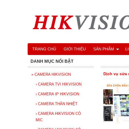
TRANG CHỦ
GIỚI THIỆU
SẢN PHẨM
L
DANH MỤC NỔI BẬT
Dịch vụ sửa 
»
CAMERA HIKVISION
›
CAMERA TVI HIKVISION
›
CAMERA IP HIKVISION
›
CAMERA THÂN NHIỆT
›
CAMERA HIKVISION CÓ
MIC