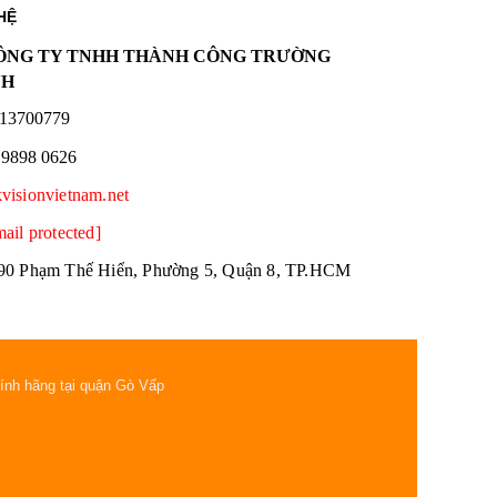
HỆ
NG TY TNHH THÀNH CÔNG TRƯỜNG
NH
13700779
 9898 0626
kvisionvietnam.net
mail protected]
90 Phạm Thế Hiển, Phường 5, Quận 8, TP.HCM
hính hãng tại quận Gò Vấp