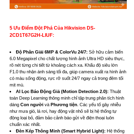
5 Ưu Điểm Đột Phá Của Hikvision DS-
2CD1T67G2H-LIUF:
Độ Phân Giải 6MP & ColorVu 24/7:
Sở hữu cảm biến
6.0 Megapixel cho chất lượng hình ảnh Ultra HD siêu thực,
rõ nét từng chi tiết từ khoảng cách xa. Khẩu độ siêu lớn
F1.0 thu nhận ánh sáng tối đa, giúp camera xuất ra hình ảnh
có màu sống động, rực rỡ suốt 24/7 ngay cả trong đêm tối
mịt mù.
AI Lọc Báo Động Giả (Motion Detection 2.0):
Thuật
toán Deep Learning thông minh chỉ tập trung phân tích hình
dáng
Con người
và
Phương tiện
. Các yếu tố gây nhiễu
như mưa gió, lá rơi, hay động vật nhỏ sẽ bị hệ thống tự
động loại bỏ, đảm bảo cảnh báo gửi về điện thoại luôn
chuẩn xác nhất.
Đèn Kép Thông Minh (Smart Hybrid Light):
Hệ thống