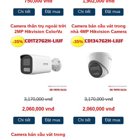
750,000 vnđ
1,902,000 vnđ
Chi tiết
Đặt mua
Chi tiết
Đặt mua
Camera thân trụ ngoài trời
Camera bán cầu vát trong
2MP Hikvision ColorVu
nhà 4MP Hikvision Camera
phát hiện người phương
ColorVu phát hiện người
-35%
-35%
tiện, cùng Chế độ đèn
phương tiện, cùng Chế độ
thông minh DS-
đèn thông minh DS-
2CD1T27G2H-LIUF
2CD1347G2H-LIUF
3,170,000 vnđ
3,170,000 vnđ
2,060,000 vnđ
2,060,000 vnđ
Chi tiết
Đặt mua
Chi tiết
Đặt mua
Camera bán cầu vát trong