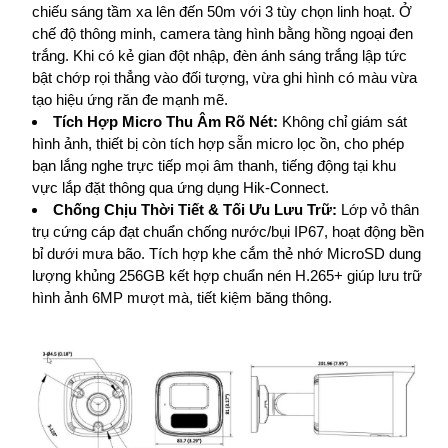
chiếu sáng tầm xa lên đến 50m với 3 tùy chọn linh hoạt. Ở
chế độ thông minh, camera tàng hình bằng hồng ngoại đen
trắng. Khi có kẻ gian đột nhập, đèn ánh sáng trắng lập tức
bật chớp rọi thẳng vào đối tượng, vừa ghi hình có màu vừa
tạo hiệu ứng răn đe mạnh mẽ.
Tích Hợp Micro Thu Âm Rõ Nét:
Không chỉ giám sát
hình ảnh, thiết bị còn tích hợp sẵn micro lọc ồn, cho phép
bạn lắng nghe trực tiếp mọi âm thanh, tiếng động tại khu
vực lắp đặt thông qua ứng dụng Hik-Connect.
Chống Chịu Thời Tiết & Tối Ưu Lưu Trữ:
Lớp vỏ thân
trụ cứng cáp đạt chuẩn chống nước/bụi IP67, hoạt động bền
bỉ dưới mưa bão. Tích hợp khe cắm thẻ nhớ MicroSD dung
lượng khủng 256GB kết hợp chuẩn nén H.265+ giúp lưu trữ
hình ảnh 6MP mượt mà, tiết kiệm băng thông.