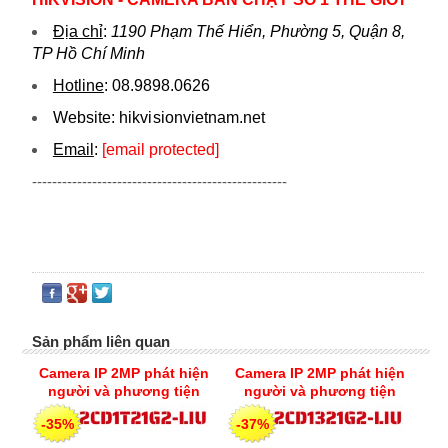
Địa chỉ
:
1190 Phạm Thế Hiển, Phường 5, Quận 8,
TP Hồ Chí Minh
Hotline
:
08.9898.0626
Website:
hikvi sionvietnam.net
Email
:
[email protected]
---------------------------------------------------
Sản phẩm liên quan
Camera IP 2MP phát hiện
Camera IP 2MP phát hiện
người và phương tiện
người và phương tiện
cùng chế độ thông minh
cùng chế độ thông minh
-35%
-37%
Hikvision DS-2CD1T21G2-
Hikvision DS-2CD1321G2-
LIU
LIU