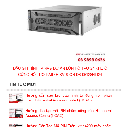
ĐẦU GHI HÌNH IP NAS DỰ ÁN LỚN HỖ TRỢ 24 KHE Ổ
CỨNG HỖ TRỢ RAID HIKVISION DS-96128NI-I24
TIN TỨC MỚI
Hướng dẫn sao lưu cấu hình tự động trên phần
mềm HikCentral Access Control (HCAC)
Hướng dẫn tạo mã PIN chấm công trên Hikcentral
Access Control(HCAC)
Hướng Dẫn Tạo Mã PIN Trên Ivms4200 máy chấm