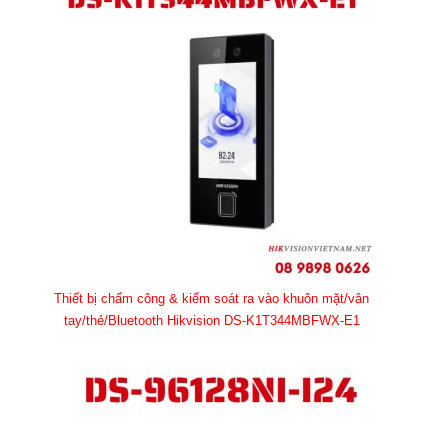
Thiết bị chấm công & kiểm soát ra vào khuôn mặt/vân
tay/thẻ/Bluetooth Hikvision DS-K1T344MBFWX-E1