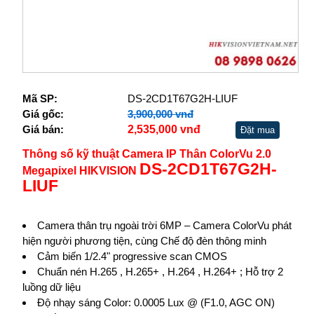
Mã SP:
DS-2CD1T67G2H-LIUF
Giá gốc:
3,900,000 vnđ
Giá bán:
2,535,000 vnđ
Đặt mua
Thông số kỹ thuật Camera IP Thân ColorVu 2.0
DS-2CD1T67G2H-
Megapixel HIKVISION
LIUF
Camera thân trụ ngoài trời 6MP – Camera ColorVu phát
hiện người phương tiện, cùng Chế độ đèn thông minh
Cảm biến 1/2.4" progressive scan CMOS
Chuẩn nén H.265 , H.265+ , H.264 , H.264+ ; Hỗ trợ 2
luồng dữ liệu
Độ nhạy sáng Color: 0.0005 Lux @ (F1.0, AGC ON)