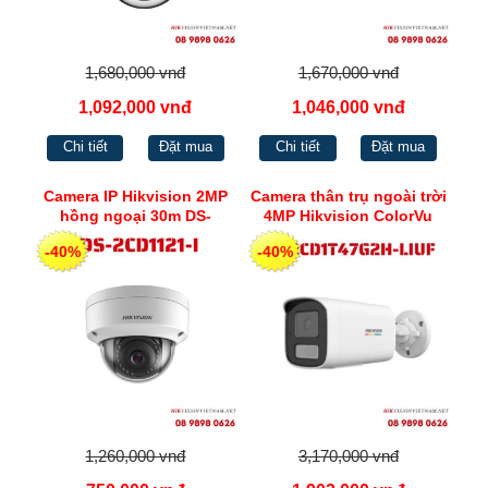
1,680,000 vnđ
1,670,000 vnđ
1,092,000 vnđ
1,046,000 vnđ
Chi tiết
Đặt mua
Chi tiết
Đặt mua
Camera IP Hikvision 2MP
Camera thân trụ ngoài trời
hồng ngoại 30m DS-
4MP Hikvision ColorVu
2CD1121-I
phát hiện người phương
-40%
-40%
tiện, cùng Chế độ đèn
thông minh DS-
2CD1T47G2H-LIUF
1,260,000 vnđ
3,170,000 vnđ