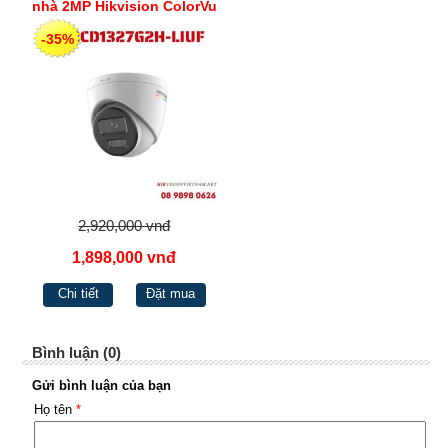
nhà 2MP Hikvision ColorVu
phát hiện người phương
-35%
tiện, cùng Chế độ đèn
thông minh DS-
2CD1327G2H-LIUF
2,920,000 vnđ
1,898,000 vnđ
Chi tiết
Đặt mua
Bình luận (0)
Gửi bình luận của bạn
Họ tên
*