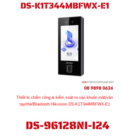
Thiết bị chấm công & kiểm soát ra vào khuôn mặt/vân
tay/thẻ/Bluetooth Hikvision DS-K1T344MBFWX-E1