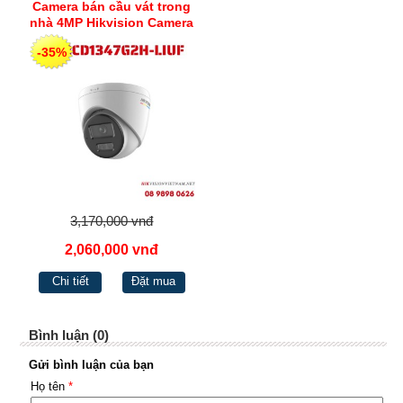
Camera bán cầu vát trong
nhà 4MP Hikvision Camera
ColorVu phát hiện người
-35%
phương tiện, cùng Chế độ
đèn thông minh DS-
2CD1347G2H-LIUF
3,170,000 vnđ
2,060,000 vnđ
Chi tiết
Đặt mua
Bình luận (0)
Gửi bình luận của bạn
Họ tên
*