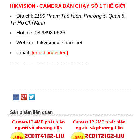
HIKVISION - CAMERA BÁN CHẠY SỐ 1 THẾ GIỚI
Địa chỉ
:
1190 Phạm Thế Hiển, Phường 5, Quận 8,
TP Hồ Chí Minh
Hotline
:
08.9898.0626
Website:
hikvi sionvietnam.net
Email
:
[email protected]
---------------------------------------------------
Sản phẩm liên quan
Camera IP 4MP phát hiện
Camera IP 2MP phát hiện
người và phương tiện
người và phương tiện
cùng chế độ thông minh
cùng chế độ thông minh
-35%
-35%
Hikvision DS-2CD1T41G2-
Hikvision DS-2CD1T21G2-