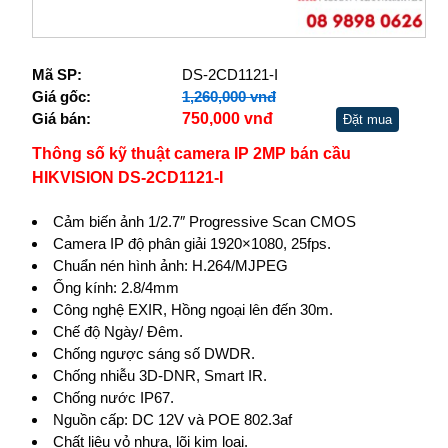
Mã SP:
DS-2CD1121-I
Giá gốc:
1,260,000 vnđ
Giá bán:
750,000 vnđ
Đặt mua
Thông số kỹ thuật camera IP 2MP bán cầu
HIKVISION DS-2CD1121-I
Cảm biến ảnh 1/2.7″ Progressive Scan CMOS
Camera IP độ phân giải 1920×1080, 25fps.
Chuẩn nén hình ảnh: H.264/MJPEG
Ống kính: 2.8/4mm
Công nghệ EXIR, Hồng ngoại lên đến 30m.
Chế độ Ngày/ Đêm.
Chống ngược sáng số DWDR.
Chống nhiễu 3D-DNR, Smart IR.
Chống nước IP67.
Nguồn cấp: DC 12V và POE 802.3af
Chất liệu vỏ nhựa, lõi kim loại.