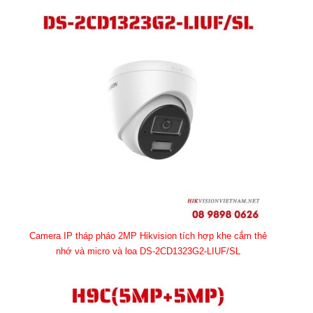
Camera IP tháp pháo 2MP Hikvision tích hợp khe cắm thẻ
nhớ và micro và loa DS-2CD1323G2-LIUF/SL