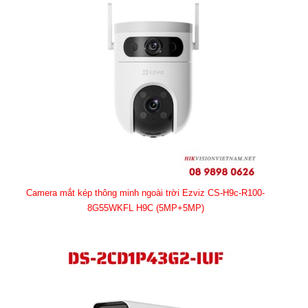
Camera mắt kép thông minh ngoài trời Ezviz CS-H9c-R100-
8G55WKFL H9C (5MP+5MP)