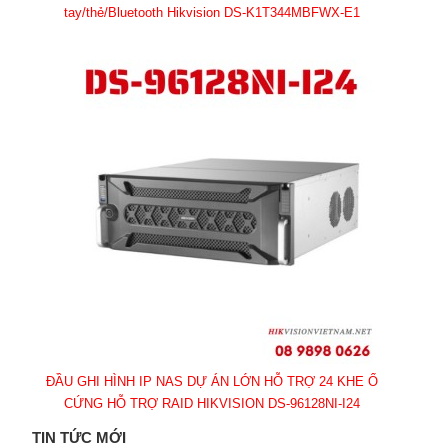
tay/thẻ/Bluetooth Hikvision DS-K1T344MBFWX-E1
ĐẦU GHI HÌNH IP NAS DỰ ÁN LỚN HỖ TRỢ 24 KHE Ổ
CỨNG HỖ TRỢ RAID HIKVISION DS-96128NI-I24
TIN TỨC MỚI