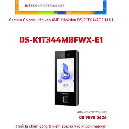
Camera ColorVu đèn kép 4MP Hikvision DS-2CD1147G2H-LIU
Thiết bị chấm công & kiểm soát ra vào khuôn mặt/vân