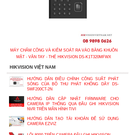
MÁY CHẤM CÔNG VÀ KIỂM SOÁT RA VÀO BẰNG KHUÔN
MẶT - VÂN TAY - THẺ HIKVISION DS-K1T320MFWX
HIKVISION VIỆT NAM
HƯỚNG DẪN ĐIỀU CHỈNH CÔNG SUẤT PHÁT
SÓNG CỦA BỘ THU PHÁT KHÔNG DÂY DS-
5WF200CT-2N
HƯỚNG DẪN CẬP NHẬT FIRMWARE CHO
CAMERA IP THÔNG QUA ĐẦU GHI HIKVISION
NVR TRÊN MÃN HÌNH TIVI
HƯỚNG DẪN TẠO TÀI KHOẢN ĐỂ SỬ DỤNG
CAMERA EZVIZ
LỖI 8000 TRÊN CAMERA ĐẦU GHI HIKVISON