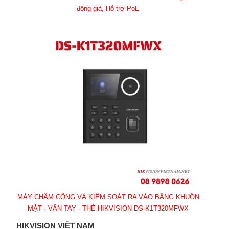
động giả, Hỗ trợ PoE
MÁY CHẤM CÔNG VÀ KIỂM SOÁT RA VÀO BẰNG KHUÔN
MẶT - VÂN TAY - THẺ HIKVISION DS-K1T320MFWX
HIKVISION VIỆT NAM