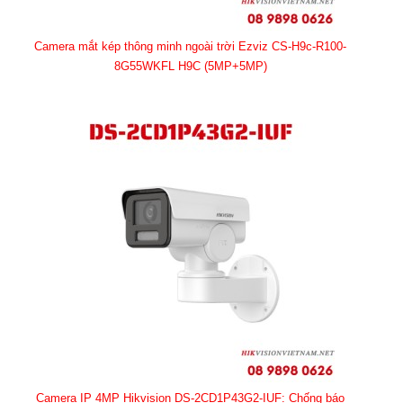
Camera mắt kép thông minh ngoài trời Ezviz CS-H9c-R100-
8G55WKFL H9C (5MP+5MP)
Camera IP 4MP Hikvision DS-2CD1P43G2-IUF: Chống báo