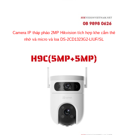
Camera IP tháp pháo 2MP Hikvision tích hợp khe cắm thẻ
nhớ và micro và loa DS-2CD1323G2-LIUF/SL