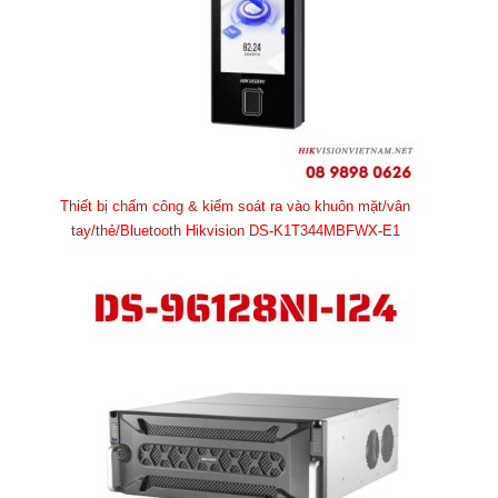
Thiết bị chấm công & kiểm soát ra vào khuôn mặt/vân
tay/thẻ/Bluetooth Hikvision DS-K1T344MBFWX-E1