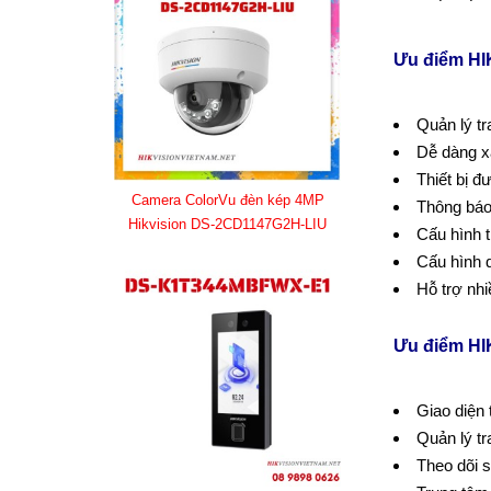
Ưu điểm HI
Quản lý tr
Dễ dàng xá
Thiết bị 
Camera ColorVu đèn kép 4MP
Thông báo 
Hikvision DS-2CD1147G2H-LIU
Cấu hình t
Cấu hình q
Hỗ trợ nh
Ưu điểm HI
Giao diện 
Quản lý tr
Theo dõi s