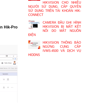
HIKVISION CHO NHIỀU
NGƯỜI SỬ DỤNG, CẤP QUYỀN
SỬ DỤNG TRÊN TÀI KHOẢN HIK-
CONNECT
CAMERA ĐẦU GHI HÌNH
HIKVISION BỊ MẤT KẾT
in Hik-Pro
NỐI DO MẤT NGUỒN
ĐIỆN
HIKVISION THÔNG BÁO
NGỪNG CUNG CẤP
IVMS-4500 VÀ DỊCH VỤ
HIDDNS