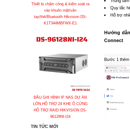
Trung tâm 
Thiết bị chấm công & kiểm soát ra
Quy tắc hệ
vào khuôn mặt/vân
Hỗ trợ nh
tay/thẻ/Bluetooth Hikvision DS-
K1T344MBFWX-E1
Hướng dẫn t
Connect
Bước 1 thêm vị
ĐẦU GHI HÌNH IP NAS DỰ ÁN
LỚN HỖ TRỢ 24 KHE Ổ CỨNG
HỖ TRỢ RAID HIKVISION DS-
96128NI-I24
TIN TỨC MỚI