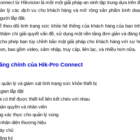
onnect từ Hikvision là một một giải pháp an ninh tập trung dựa trên
uản lý các dịch vụ cho khách hàng và mở rộng sản phẩm kinh do
gười lắp đặt.
ể theo dõi tình trạng sức khỏe hệ thống của khách hàng của bạn trê
thậm chí giải quyết vấn đề, sử dụng một nền tảng đơn giản và đáng t
cho phép bạn tùy chỉnh bảo mật giải pháp cho khách hàng với sự hộ
ision, bao gồm video, xâm nhập, truy cập, liên lạc, và nhiều hơn nữa.
năng chính của Hik-Pro Connect
 quản lý và giám sát tình trạng sức khỏe thiết bị
gian lắp đặt
bị có thể được thiết kế liên kết chéo với nhau
hân quyền và nhân viên
g xác thực cho quản lý vùng
 nhận diện thương hiệu
áy chủ
ăng ký