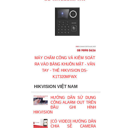
MÁY CHẤM CÔNG VÀ KIỂM SOÁT
RA VÀO BẰNG KHUÔN MẶT - VÂN
TAY - THẺ HIKVISION DS-
K1T320MFWX
HIKVISION VIỆT NAM
HƯỚNG DẪN SỬ DỤNG
CỔNG ALARM OUT TRÊN
ĐẦU GHI HÌNH
HIKVISION
[CÓ VIDEO] HƯỚNG DẪN
CHIA SẺ CAMERA