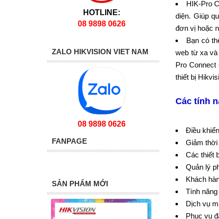
HIK-Pro C
HOTLINE:
diện. Giúp q
08 9898 0626
đơn vị hoặc n
Bạn có th
ZALO HIKVISION VIET NAM
web từ xa và 
Pro Connect 
thiết bị Hikv
Các tính 
08 9898 0626
Điều khiển
FANPAGE
Giảm thời 
Các thiết 
Quản lý p
Khách hàn
SẢN PHẨM MỚI
Tính năng
Dịch vụ m
Phục vụ đ