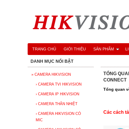
TRANG CHỦ
GIỚI THIỆU
SẢN PHẨM
L
DANH MỤC NỔI BẬT
TỔNG QUAN
»
CAMERA HIKVISION
CONNECT
›
CAMERA TVI HIKVISION
Tổng quan về
›
CAMERA IP HIKVISION
›
CAMERA THÂN NHIỆT
Các cách t
›
CAMERA HIKVISION CÓ
MIC