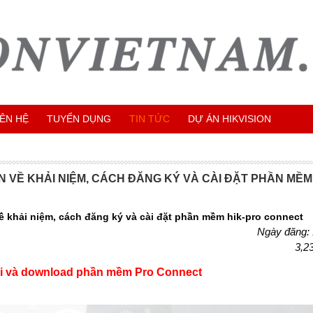
IÊN HỆ
TUYỂN DỤNG
TIN TỨC
DỰ ÁN HIKVISION
 VỀ KHẢI NIỆM, CÁCH ĐĂNG KÝ VÀ CÀI ĐẶT PHẦN MỀM
 khải niệm, cách đăng ký và cài đặt phần mềm hik-pro connect
Ngày đăng:
3,2
ải và download phần mềm Pro Connect