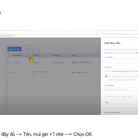
e
n đầy đủ --> Tên, múi giờ +7 nhé ---> Chọn OK