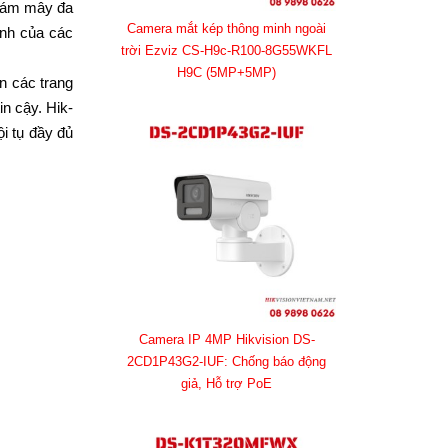
 đám mây đa
Camera mắt kép thông minh ngoài
anh của các
trời Ezviz CS-H9c-R100-8G55WKFL
H9C (5MP+5MP)
n các trang
in cậy. Hik-
i tụ đầy đủ
Camera IP 4MP Hikvision DS-
2CD1P43G2-IUF: Chống báo động
giả, Hỗ trợ PoE