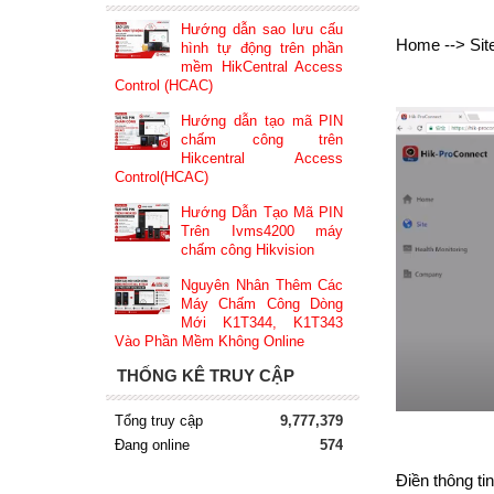
Hướng dẫn sao lưu cấu
Home --> Sit
hình tự động trên phần
mềm HikCentral Access
Control (HCAC)
Hướng dẫn tạo mã PIN
chấm công trên
Hikcentral Access
Control(HCAC)
Hướng Dẫn Tạo Mã PIN
Trên Ivms4200 máy
chấm công Hikvision
Nguyên Nhân Thêm Các
Máy Chấm Công Dòng
Mới K1T344, K1T343
Vào Phần Mềm Không Online
THỐNG KÊ TRUY CẬP
Tổng truy cập
9,777,379
Đang online
574
Điền thông ti