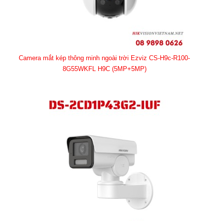
Camera mắt kép thông minh ngoài trời Ezviz CS-H9c-R100-
8G55WKFL H9C (5MP+5MP)