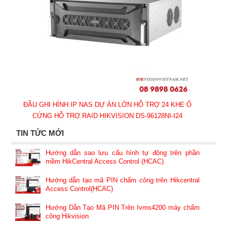
ĐẦU GHI HÌNH IP NAS DỰ ÁN LỚN HỖ TRỢ 24 KHE Ổ
CỨNG HỖ TRỢ RAID HIKVISION DS-96128NI-I24
TIN TỨC MỚI
Hướng dẫn sao lưu cấu hình tự động trên phần
mềm HikCentral Access Control (HCAC)
Hướng dẫn tạo mã PIN chấm công trên Hikcentral
Access Control(HCAC)
Hướng Dẫn Tạo Mã PIN Trên Ivms4200 máy chấm
công Hikvision