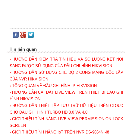
Tin liên quan
› HƯỚNG DẪN KIỂM TRA TÍN HIỆU VÀ SỐ LUỒNG KẾT NỐI
ĐANG ĐƯỢC SỬ DỤNG CỦA ĐẦU GHI HÌNH HIKVISION
› HƯỚNG DẪN SỬ DỤNG CHẾ ĐỘ 2 CỔNG MẠNG ĐỘC LẬP
CỦA NVR HIKVISION
› TỔNG QUAN VỀ ĐẦU GHI HÌNH IP HIKVISION
› HƯỚNG DẪN CÀI ĐẶT LIVE VIEW TRÊN THIẾT BỊ ĐẦU GHI
HÌNH HIKVISION
› HƯỚNG DẪN THIẾT LẬP LƯU TRỮ DỮ LIỆU TRÊN CLOUD
CHO ĐẦU GHI HÌNH TURBO HD 3.0 VÀ 4.0
› GIỚI THIỆU TÍNH NĂNG LIVE VIEW PERMISSION ON LOCK
SCREEN
› GIỚI THIỆU TÍNH NĂNG IoT TRÊN NVR DS-9664NI-I8