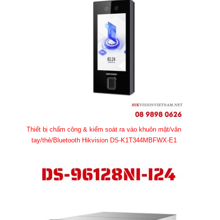
Thiết bị chấm công & kiểm soát ra vào khuôn mặt/vân
tay/thẻ/Bluetooth Hikvision DS-K1T344MBFWX-E1