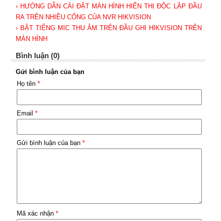
› HƯỚNG DẪN CÀI ĐẶT MÀN HÌNH HIỂN THỊ ĐỘC LẬP ĐẦU
RA TRÊN NHIỀU CỔNG CỦA NVR HIKVISION
› BẬT TIẾNG MIC THU ÂM TRÊN ĐẦU GHI HIKVISION TRÊN
MÀN HÌNH
Bình luận (0)
Gửi bình luận của bạn
Họ tên
*
Email
*
Gửi bình luận của bạn
*
Mã xác nhận
*