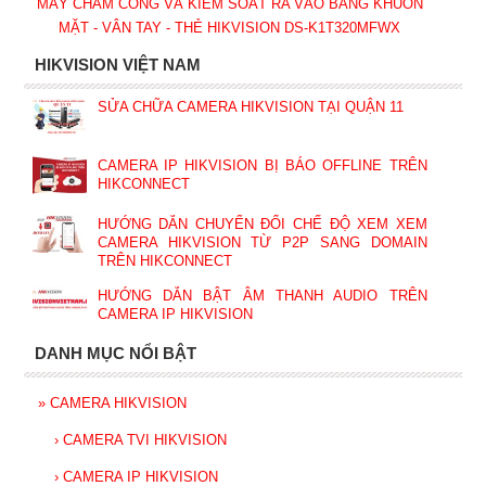
MÁY CHẤM CÔNG VÀ KIỂM SOÁT RA VÀO BẰNG KHUÔN
MẶT - VÂN TAY - THẺ HIKVISION DS-K1T320MFWX
HIKVISION VIỆT NAM
SỬA CHỮA CAMERA HIKVISION TẠI QUẬN 11
CAMERA IP HIKVISION BỊ BÁO OFFLINE TRÊN
HIKCONNECT
HƯỚNG DẪN CHUYỂN ĐỔI CHẾ ĐỘ XEM XEM
CAMERA HIKVISION TỪ P2P SANG DOMAIN
TRÊN HIKCONNECT
HƯỚNG DẪN BẬT ÂM THANH AUDIO TRÊN
CAMERA IP HIKVISION
DANH MỤC NỔI BẬT
»
CAMERA HIKVISION
›
CAMERA TVI HIKVISION
›
CAMERA IP HIKVISION