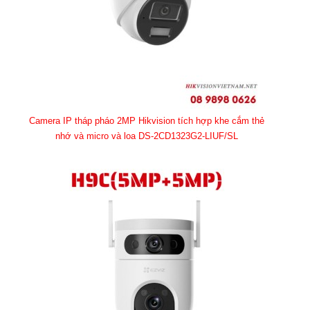
Camera IP tháp pháo 2MP Hikvision tích hợp khe cắm thẻ
nhớ và micro và loa DS-2CD1323G2-LIUF/SL