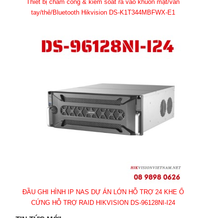
Thiết bị chấm công & kiểm soát ra vào khuôn mặt/vân
tay/thẻ/Bluetooth Hikvision DS-K1T344MBFWX-E1
ĐẦU GHI HÌNH IP NAS DỰ ÁN LỚN HỖ TRỢ 24 KHE Ổ
CỨNG HỖ TRỢ RAID HIKVISION DS-96128NI-I24