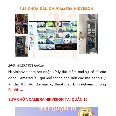
26-04-2025 // 861 lượt xem
Hikvisionvietnam.net nhận xử lý dứt điểm mọi sự cố từ các
dòng Camera/Đầu ghi phổ thông cho đến các mã hàng Dự
án đặc thù. Với đội ngũ kỹ thuật giàu kinh nghiệm, chúng
Chi tiết →
tôi cam kết khôi phục hệ thống an ninh của bạn trong thời
gian ngắn nhất.
SỬA CHỮA CAMERA HIKVISION TẠI QUẬN 10