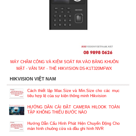
MÁY CHẤM CÔNG VÀ KIỂM SOÁT RA VÀO BẰNG KHUÔN
MẶT - VÂN TAY - THẺ HIKVISION DS-K1T320MFWX
HIKVISION VIỆT NAM
Cách thiết lập Max.Size và Min.Size cho các mục
tiêu hợp lệ của sự kiện thông minh Hikvision
HƯỚNG DẪN CÀI ĐẶT CAMERA HILOOK TOÀN
TẬP KHÔNG THIẾU BƯỚC NÀO
Hướng Dẫn Cấu Hình Phát Hiện Chuyển Động Cho
màn hình chuông cửa và đầu ghi hình NVR