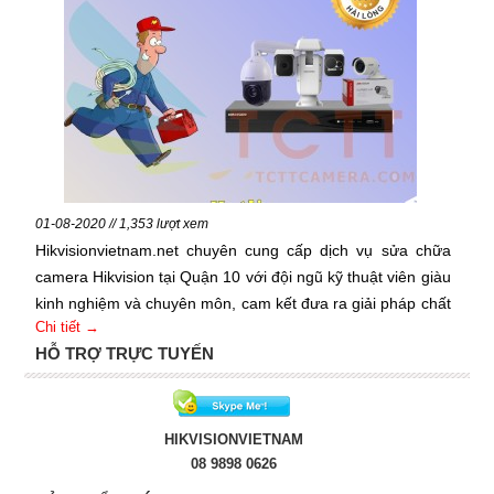
01-08-2020 // 1,353 lượt xem
Hikvisionvietnam.net chuyên cung cấp dịch vụ sửa chữa
camera Hikvision tại Quận 10 với đội ngũ kỹ thuật viên giàu
kinh nghiệm và chuyên môn, cam kết đưa ra giải pháp chất
Chi tiết →
lượng và hiệu quả.
HỖ TRỢ TRỰC TUYẾN
HIKVISIONVIETNAM
08 9898 0626