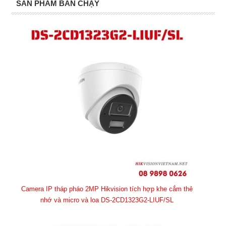
SẢN PHẨM BÁN CHẠY
Camera IP tháp pháo 2MP Hikvision tích hợp khe cắm thẻ
nhớ và micro và loa DS-2CD1323G2-LIUF/SL