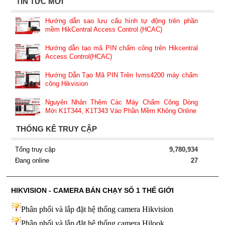
TIN TỨC MỚI
Hướng dẫn sao lưu cấu hình tự động trên phần
mềm HikCentral Access Control (HCAC)
Hướng dẫn tạo mã PIN chấm công trên Hikcentral
Access Control(HCAC)
Hướng Dẫn Tạo Mã PIN Trên Ivms4200 máy chấm
công Hikvision
Nguyên Nhân Thêm Các Máy Chấm Công Dòng
Mới K1T344, K1T343 Vào Phần Mềm Không Online
THỐNG KÊ TRUY CẬP
Tổng truy cập
9,780,934
Đang online
27
HIKVISION - CAMERA BÁN CHẠY SỐ 1 THẾ GIỚI
Phân phối và lắp đặt hệ thống camera Hikvision
Phân phối và lắp đặt hệ thống camera Hilook