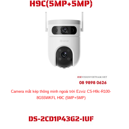
Camera mắt kép thông minh ngoài trời Ezviz CS-H9c-R100-
8G55WKFL H9C (5MP+5MP)