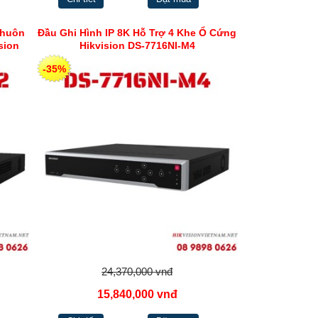
Khuôn
Đầu Ghi Hình IP 8K Hỗ Trợ 4 Khe Ổ Cứng
sion
Hikvision DS-7716NI-M4
-35%
24,370,000 vnđ
15,840,000 vnđ