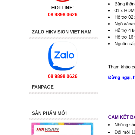
Băng thôn
HOTLINE:
01 x HDMI
08 9898 0626
Hỗ trợ 02
Ngõ vào/r
Hỗ trợ 4 
ZALO HIKVISION VIET NAM
Hỗ trợ 16 
Nguồn cấp
Tham khảo cá
08 9898 0626
Đừng ngại, 
FANPAGE
SẢN PHẨM MỚI
CAM KẾT B
Những sản
Đổi mới 10