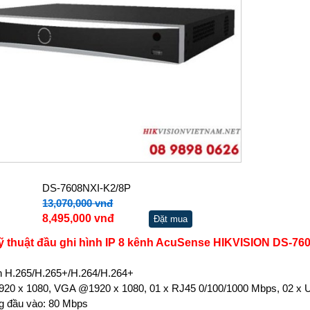
DS-7608NXI-K2/8P
13,070,000 vnđ
8,495,000 vnđ
Đặt mua
ỹ thuật đầu ghi hình IP 8 kênh AcuSense HIKVISION DS-76
 H.265/H.265+/H.264/H.264+
0 x 1080, VGA @1920 x 1080, 01 x RJ45 0/100/1000 Mbps, 02 x 
g đầu vào: 80 Mbps