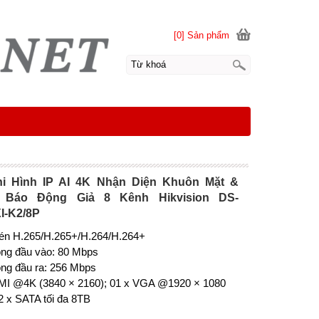
[0] Sản phẩm
i Hình IP AI 4K Nhận Diện Khuôn Mặt &
 Báo Động Giả 8 Kênh Hikvision DS-
I-K2/8P
én H.265/H.265+/H.264/H.264+
ông đầu vào: 80 Mbps
ng đầu ra: 256 Mbps
MI @4K (3840 × 2160); 01 x VGA @1920 × 1080
2 x SATA tối đa 8TB