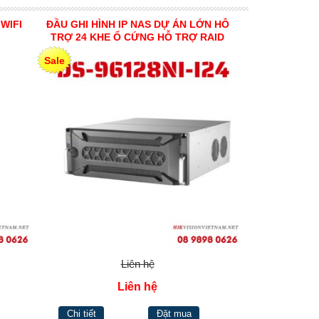
 WIFI
ĐẦU GHI HÌNH IP NAS DỰ ÁN LỚN HỖ
TRỢ 24 KHE Ổ CỨNG HỖ TRỢ RAID
HIKVISION DS-96128NI-I24
Sale
Liên hệ
Liên hệ
Chi tiết
Đặt mua