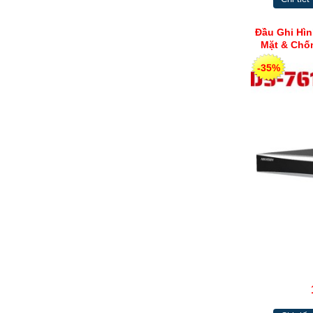
Đầu Ghi Hìn
Mặt & Chố
D
-35%