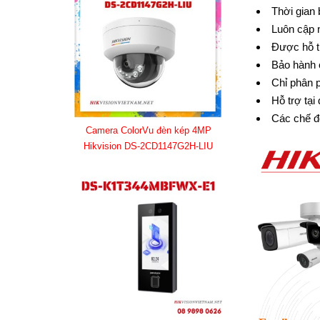
Thời gian 
Luôn cập 
Được hỗ t
Bảo hành 
Chỉ phân 
Hỗ trợ tại
Các chế đ
Camera ColorVu đèn kép 4MP
Hikvision DS-2CD1147G2H-LIU