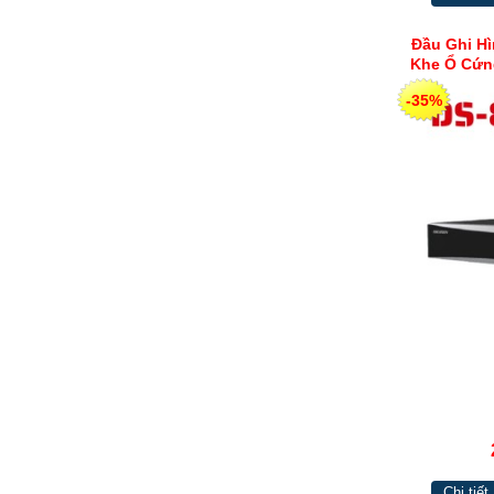
Đầu Ghi Hì
Khe Ổ Cứn
-35%
Chi tiết