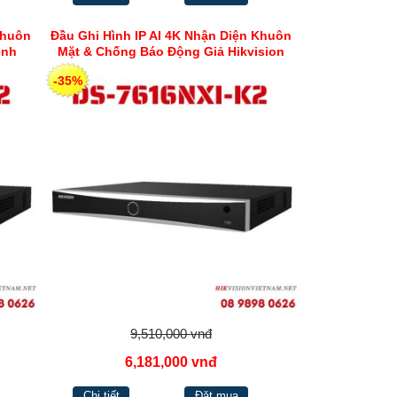
Khuôn
Đầu Ghi Hình IP AI 4K Nhận Diện Khuôn
ênh
Mặt & Chống Báo Động Giả Hikvision
DS-7616NXI-K2
-35%
9,510,000 vnđ
6,181,000 vnđ
Chi tiết
Đặt mua