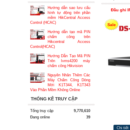
Hướng dẫn sao lưu cấu
Đầu ghi I
hình tự động trên phần
mềm HikCentral Access
Control (HCAC)
Sale
Hướng dẫn tạo mã PIN
chấm công trên
Hikcentral Access
Control(HCAC)
Hướng Dẫn Tạo Mã PIN
Trên Ivms4200 máy
chấm công Hikvision
Nguyên Nhân Thêm Các
Máy Chấm Công Dòng
Mới K1T344, K1T343
Vào Phần Mềm Không Online
THỐNG KÊ TRUY CẬP
Tổng truy cập
9,770,610
Đang online
39
Chi tiết