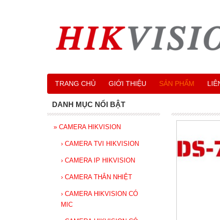
TRANG CHỦ
GIỚI THIỆU
SẢN PHẨM
LIÊ
DANH MỤC NỔI BẬT
»
CAMERA HIKVISION
›
CAMERA TVI HIKVISION
›
CAMERA IP HIKVISION
›
CAMERA THÂN NHIỆT
›
CAMERA HIKVISION CÓ
MIC