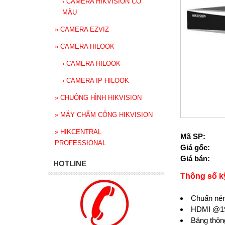
›
CAMERA HIKVISION CÓ
MÀU
»
CAMERA EZVIZ
»
CAMERA HILOOK
›
CAMERA HILOOK
›
CAMERA IP HILOOK
»
CHUÔNG HÌNH HIKVISION
»
MÁY CHẤM CÔNG HIKVISION
»
HIKCENTRAL
Mã SP:
PROFESSIONAL
Giá gốc:
Giá bán:
HOTLINE
Thông số k
Chuẩn nén
HDMI @192
Băng thôn