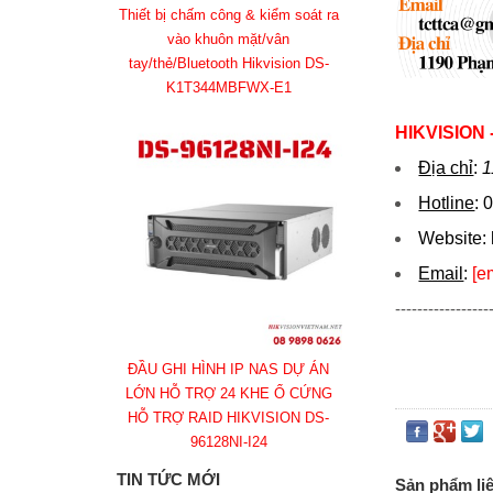
Thiết bị chấm công & kiểm soát ra
vào khuôn mặt/vân
tay/thẻ/Bluetooth Hikvision DS-
K1T344MBFWX-E1
HIKVISION
Địa chỉ
:
1
Hotline
:
0
Website:
Email
:
[e
-----------------
ĐẦU GHI HÌNH IP NAS DỰ ÁN
LỚN HỖ TRỢ 24 KHE Ổ CỨNG
HỖ TRỢ RAID HIKVISION DS-
96128NI-I24
TIN TỨC MỚI
Sản phẩm li