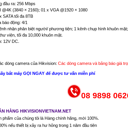
g đầu ra: 256 Mbps
 @4K (3840 × 2160); 01 x VGA @1920 × 1080
 x SATA tối đa 8TB
a báo động: 4/1
kênh nhận phân biệt người/ phương tiện; 1 kênh chụp hình khuôn mặt
thư viện, tối đa 10,000 khuôn mặt.
: 12V DC.
c dòng camera của Hikvision:
Các dòng camera và bảng báo giá trọ
hãy bắt máy GỌI NGAY để được tư vấn miễn phí
08 9898 062
ÁN HÀNG HIKVISIONVIETNAM.NET
 phẩm của chúng tôi là Hàng chính hãng, mới 100%.
0% nếu thiết bị xảy ra hư hỏng trong 1 năm đầu tiên