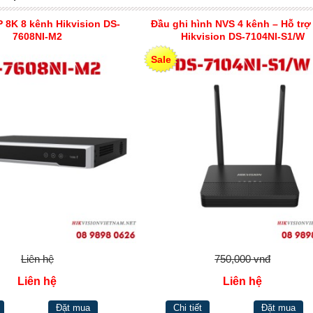
P 8K 8 kênh Hikvision DS-
Đầu ghi hình NVS 4 kênh – Hỗ trợ
7608NI-M2
Hikvision DS-7104NI-S1/W
Sale
Liên hệ
750,000 vnđ
Liên hệ
Liên hệ
Đặt mua
Chi tiết
Đặt mua