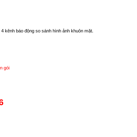
; 4 kênh báo động so sánh hình ảnh khuôn mặt.
n gói
6