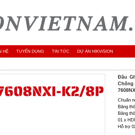
N HỆ
TUYỂN DỤNG
TIN TỨC
DỰ ÁN HIKVISION
Đầu Gh
Chống
7608NX
Chuẩn n
Băng th
Băng thô
01 x HD
Hỗ trợ 0