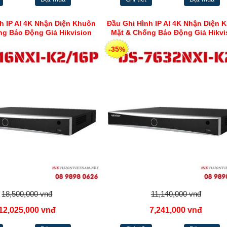
h IP AI 4K Nhận Diện Khuôn
Đầu Ghi Hình IP AI 4K Nhận Diện 
ng Báo Động Giả Hikvision
Mặt & Chống Báo Động Giả Hikvi
S-7616NXI-K2/16P
DS-7632NXI-K2
-35%
18,500,000 vnđ
11,140,000 vnđ
12,025,000 vnđ
7,241,000 vnđ