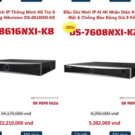
nh IP Thông Minh Hỗ Trợ 8
Đầu Ghi Hình IP AI 4K Nhận Diện 
g Hikvision DS-8616NXI-K8
Mặt & Chống Báo Động Giả 8 K
Hikvision DS-7608NXI-K2
-35%
34,170,000 vnđ
8,250,000 vnđ
22,210,000 vnđ
5,362,000 vnđ
Đặt mua
Chi tiết
Đặt mua