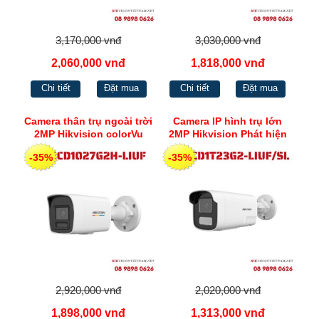
3,170,000 vnđ
3,030,000 vnđ
2,060,000 vnđ
1,818,000 vnđ
Chi tiết
Đặt mua
Chi tiết
Đặt mua
Camera thân trụ ngoài trời
Camera IP hình trụ lớn
2MP Hikvision colorVu
2MP Hikvision Phát hiện
phát hiện người phương
người và phương tiện
-35%
-35%
tiện, cùng Chế độ đèn
cùng Chế độ đèn thông
thông minh DS-
minh DS-2CD1T23G2-
2CD1027G2H-LIUF
LIUF/SL
2,920,000 vnđ
2,020,000 vnđ
1,898,000 vnđ
1,313,000 vnđ