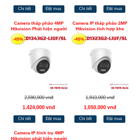
Chi tiết
Đặt mua
Chi tiết
Đặt mua
Camera tháp pháo 4MP
Camera IP tháp pháo 2MP
Hikvision Phát hiện người
Hikvision tích hợp khe
và phương tiện cùng Chế
cắm thẻ nhớ và micro và
-45%
-45%
độ đèn thông minh DS-
loa DS-2CD1323G2-
2CD1343G2-LIUF/SL
LIUF/SL
2,590,000 vnđ
1,910,000 vnđ
1,424,000 vnđ
1,050,000 vnđ
Chi tiết
Đặt mua
Chi tiết
Đặt mua
Camera IP hình trụ 4MP
Hikvision phát hiện người