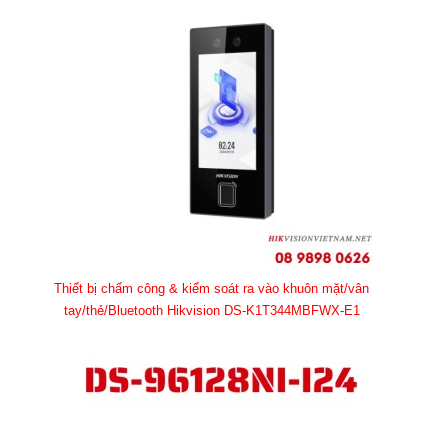
Thiết bị chấm công & kiểm soát ra vào khuôn mặt/vân
tay/thẻ/Bluetooth Hikvision DS-K1T344MBFWX-E1