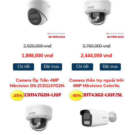
2CD1327G2H-LIUF
2,920,000 vnđ
3,760,000 vnđ
1,898,000 vnđ
2,444,000 vnđ
Chi tiết
Đặt mua
Chi tiết
Đặt mua
Camera Ốp Trần 4MP
Camera thân trụ ngoài trời
Hikvision DS-2CD1147G2H-
4MP Hikvision ColorVu
LIUF: Có Màu 24/7, Phát
phát hiện người phương
-35%
-40%
Hiện Con Người
tiện, cùng Chế độ đèn
thông minh DS-
2CD1047G2H-LIUF