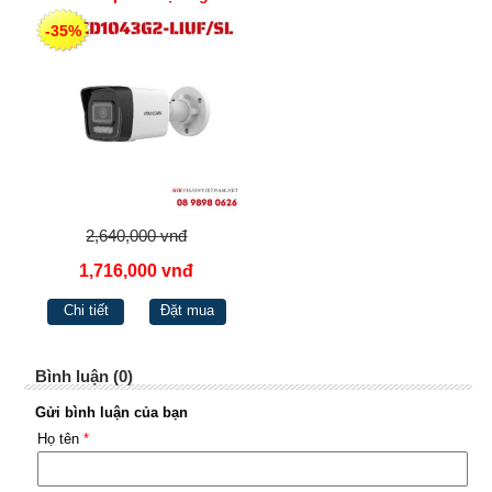
và phương tiện cùng Chế
-35%
độ đèn thông minh DS-
2CD1043G2-LIUF/SL
2,640,000 vnđ
1,716,000 vnđ
Chi tiết
Đặt mua
Bình luận (0)
Gửi bình luận của bạn
Họ tên
*