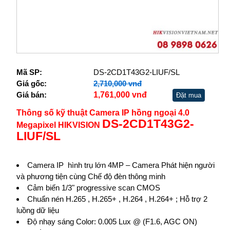
Mã SP:
DS-2CD1T43G2-LIUF/SL
Giá gốc:
2,710,000 vnđ
Giá bán:
1,761,000 vnđ
Đặt mua
Thông số kỹ thuật Camera IP hồng ngoại 4.0
DS-2CD1T43G2-
Megapixel HIKVISION
LIUF/SL
Camera IP hình trụ lớn 4MP – Camera Phát hiện người
và phương tiện cùng Chế độ đèn thông minh
Cảm biến 1/3" progressive scan CMOS
Chuẩn nén H.265 , H.265+ , H.264 , H.264+ ; Hỗ trợ 2
luồng dữ liệu
Độ nhạy sáng Color: 0.005 Lux @ (F1.6, AGC ON)