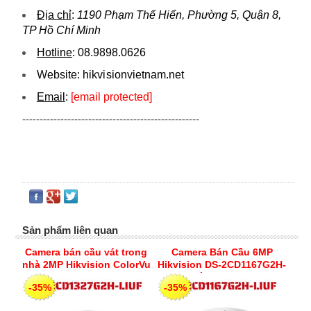
Địa chỉ
:
1190 Phạm Thế Hiển, Phường 5, Quận 8,
TP Hồ Chí Minh
Hotline
:
08.9898.0626
Website:
hikvi sionvietnam.net
Email
:
[email protected]
---------------------------------------------------
Sản phẩm liên quan
Camera bán cầu vát trong
Camera Bán Cầu 6MP
nhà 2MP Hikvision ColorVu
Hikvision DS-2CD1167G2H-
phát hiện người phương
LIUF – Sắc Nét Chuẩn 3K+,
-35%
-35%
tiện, cùng Chế độ đèn
Bảo Vệ Thông Minh Xuyên
thông minh DS-
Đêm