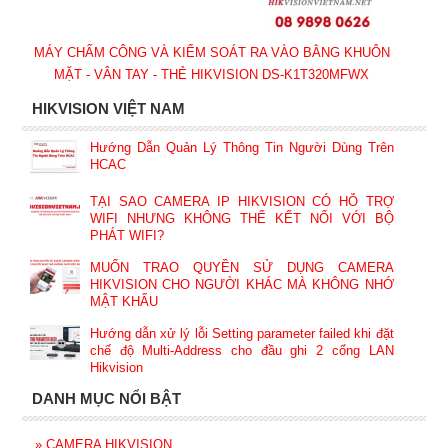
MÁY CHẤM CÔNG VÀ KIỂM SOÁT RA VÀO BẰNG KHUÔN
MẶT - VÂN TAY - THẺ HIKVISION DS-K1T320MFWX
HIKVISION VIỆT NAM
Hướng Dẫn Quản Lý Thông Tin Người Dùng Trên
HCAC
TẠI SAO CAMERA IP HIKVISION CÓ HỖ TRỢ
WIFI NHƯNG KHÔNG THỂ KẾT NỐI VỚI BỘ
PHÁT WIFI?
MUỐN TRAO QUYỀN SỬ DỤNG CAMERA
HIKVISION CHO NGƯỜI KHÁC MÀ KHÔNG NHỚ
MẬT KHẨU
Hướng dẫn xử lý lỗi Setting parameter failed khi đặt
chế độ Multi-Address cho đầu ghi 2 cổng LAN
Hikvision
DANH MỤC NỔI BẬT
»
CAMERA HIKVISION