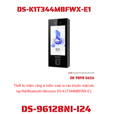
Thiết bị chấm công & kiểm soát ra vào khuôn mặt/vân
tay/thẻ/Bluetooth Hikvision DS-K1T344MBFWX-E1