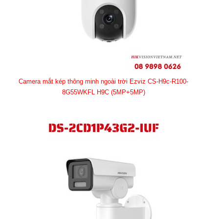
Camera mắt kép thông minh ngoài trời Ezviz CS-H9c-R100-
8G55WKFL H9C (5MP+5MP)