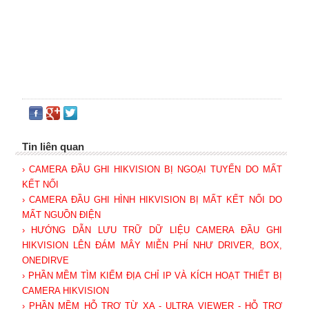
Tin liên quan
› CAMERA ĐẦU GHI HIKVISION BỊ NGOẠI TUYẾN DO MẤT
KẾT NỐI
› CAMERA ĐẦU GHI HÌNH HIKVISION BỊ MẤT KẾT NỐI DO
MẤT NGUỒN ĐIỆN
› HƯỚNG DẪN LƯU TRỮ DỮ LIỆU CAMERA ĐẦU GHI
HIKVISION LÊN ĐÁM MÂY MIỄN PHÍ NHƯ DRIVER, BOX,
ONEDIRVE
› PHẦN MỀM TÌM KIẾM ĐỊA CHỈ IP VÀ KÍCH HOẠT THIẾT BỊ
CAMERA HIKVISION
› PHẦN MỀM HỖ TRỢ TỪ XA - ULTRA VIEWER - HỖ TRỢ