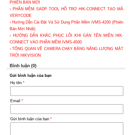
PHIÊN BẢN MỚI
› PHẦN MỀM SADP TOOL HỖ TRỢ HIK-CONNECT TẠO MÃ
VERYCODE
› Hướng Dẫn Cài Đặt Và Sử Dụng Phần Mềm iVMS-4200 (Phiên
Bản Mới Nhất)
› HƯỚNG DẪN KHẮC PHỤC LỖI KHI GÁN TÊN MIỀN HIK-
CONNECT VÀO PHẦN MỀM IVMS-4500
› TỔNG QUAN VỀ CAMERA CHẠY BẰNG NĂNG LƯỢNG MẶT
TRỜI HIKVISION
Bình luận (0)
Gửi bình luận của bạn
Họ tên
*
Email
*
Gửi bình luận của bạn
*