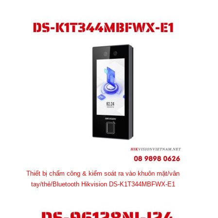
Thiết bị chấm công & kiểm soát ra vào khuôn mặt/vân
tay/thẻ/Bluetooth Hikvision DS-K1T344MBFWX-E1