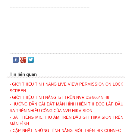
-----------------------------------------------------
Tin liên quan
› GIỚI THIỆU TÍNH NĂNG LIVE VIEW PERMISSION ON LOCK
SCREEN
› GIỚI THIỆU TÍNH NĂNG IoT TRÊN NVR DS-9664NI-I8
› HƯỚNG DẪN CÀI ĐẶT MÀN HÌNH HIỂN THỊ ĐỘC LẬP ĐẦU
RA TRÊN NHIỀU CỔNG CỦA NVR HIKVISION
› BẬT TIẾNG MIC THU ÂM TRÊN ĐẦU GHI HIKVISION TRÊN
MÀN HÌNH
› CẬP NHẬT NHỮNG TÍNH NĂNG MỚI TRÊN HIK-CONNECT