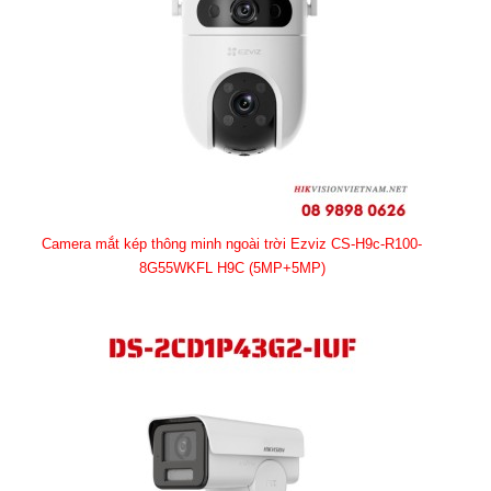
Camera mắt kép thông minh ngoài trời Ezviz CS-H9c-R100-
8G55WKFL H9C (5MP+5MP)