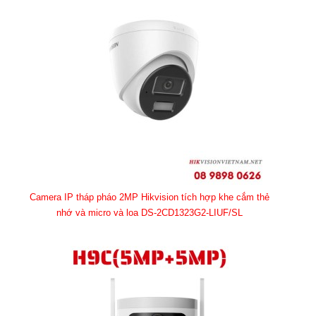
Camera IP tháp pháo 2MP Hikvision tích hợp khe cắm thẻ
nhớ và micro và loa DS-2CD1323G2-LIUF/SL