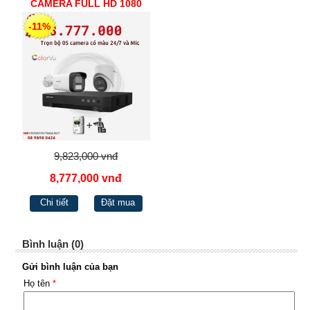
CAMERA FULL HD 1080
HIKVISION
-11%
9,823,000 vnđ
8,777,000 vnđ
Chi tiết
Đặt mua
Bình luận (0)
Gửi bình luận của bạn
Họ tên
*