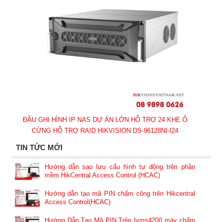
ĐẦU GHI HÌNH IP NAS DỰ ÁN LỚN HỖ TRỢ 24 KHE Ổ
CỨNG HỖ TRỢ RAID HIKVISION DS-96128NI-I24
TIN TỨC MỚI
Hướng dẫn sao lưu cấu hình tự động trên phần
mềm HikCentral Access Control (HCAC)
Hướng dẫn tạo mã PIN chấm công trên Hikcentral
Access Control(HCAC)
Hướng Dẫn Tạo Mã PIN Trên Ivms4200 máy chấm