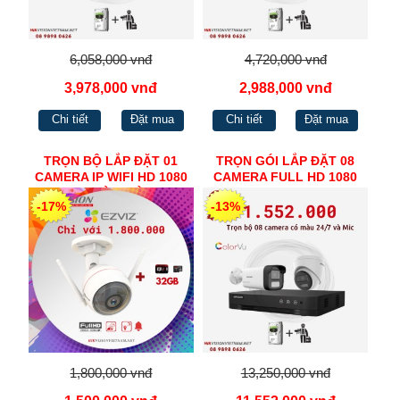
6,058,000 vnđ
4,720,000 vnđ
3,978,000 vnđ
2,988,000 vnđ
Chi tiết
Đặt mua
Chi tiết
Đặt mua
TRỌN BỘ LẮP ĐẶT 01
TRỌN GÓI LẮP ĐẶT 08
CAMERA IP WIFI HD 1080
CAMERA FULL HD 1080
NGOÀI TRỜI
HIKVISION
-17%
-13%
1,800,000 vnđ
13,250,000 vnđ