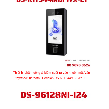
Thiết bị chấm công & kiểm soát ra vào khuôn mặt/vân
tay/thẻ/Bluetooth Hikvision DS-K1T344MBFWX-E1