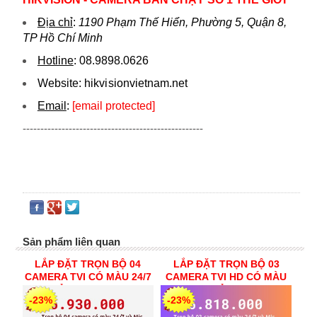
Địa chỉ
:
1190 Phạm Thế Hiển, Phường 5, Quận 8,
TP Hồ Chí Minh
Hotline
:
08.9898.0626
Website:
hikvi sionvietnam.net
Email
:
[email protected]
---------------------------------------------------
Sản phẩm liên quan
LẮP ĐẶT TRỌN BỘ 04
LẮP ĐẶT TRỌN BỘ 03
CAMERA TVI CÓ MÀU 24/7
CAMERA TVI HD CÓ MÀU
CỦA HIKVISION
24/7 MIC CỦA HIKVISION
-23%
-23%