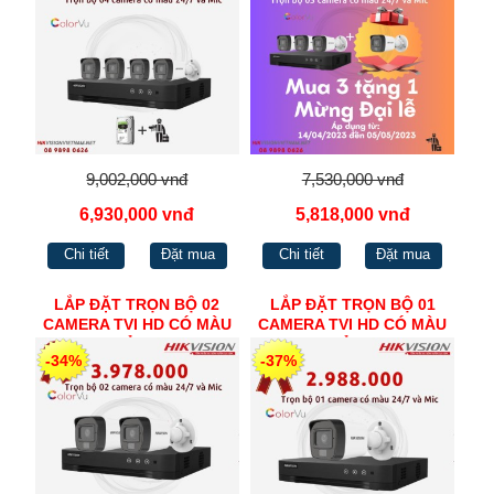
9,002,000 vnđ
7,530,000 vnđ
6,930,000 vnđ
5,818,000 vnđ
Chi tiết
Đặt mua
Chi tiết
Đặt mua
LẮP ĐẶT TRỌN BỘ 02
LẮP ĐẶT TRỌN BỘ 01
CAMERA TVI HD CÓ MÀU
CAMERA TVI HD CÓ MÀU
24/7 MIC CỦA HIKVISION
24/7 MIC CỦA HIKVISION
-34%
-37%