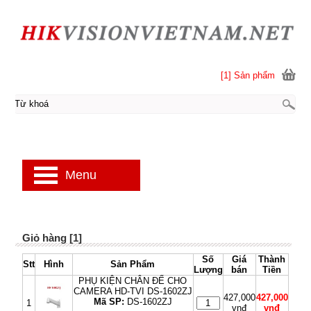
[1] Sản phẩm
Menu
Giỏ hàng [1]
Số
Giá
Thành
Stt
Hình
Sản Phẩm
Lượng
bán
Tiền
PHỤ KIỆN CHÂN ĐẾ CHO
CAMERA HD-TVI DS-1602ZJ
427,000
427,000
Mã SP:
DS-1602ZJ
1
vnđ
vnđ