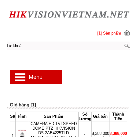
[1] Sản phẩm
Menu
Giỏ hàng [1]
Số
Thành
Stt
Hình
Sản Phẩm
Giá bán
Lượng
Tiền
CAMERA HD-TVI SPEED
DOME PTZ HIKVISION
DS-2AE4225TI-D
8,388,000
8,388,000
1