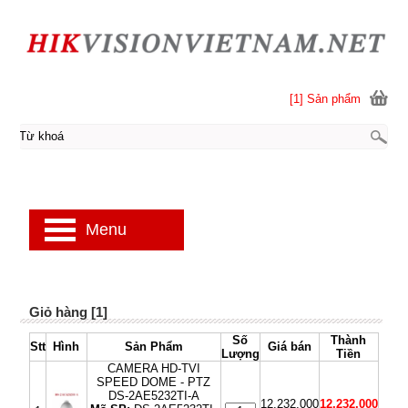
[1] Sản phẩm
Menu
Giỏ hàng [1]
Số
Thành
Stt
Hình
Sản Phẩm
Giá bán
Lượng
Tiền
CAMERA HD-TVI
SPEED DOME - PTZ
DS-2AE5232TI-A
12,232,000
12,232,000