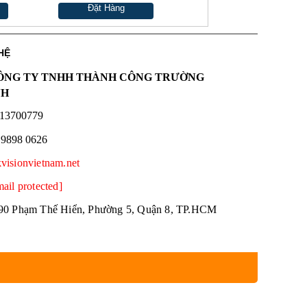
Đặt Hàng
HỆ
NG TY TNHH THÀNH CÔNG TRƯỜNG
NH
13700779
 9898 0626
kvisionvietnam.net
mail protected]
90 Phạm Thế Hiển, Phường 5, Quận 8, TP.HCM