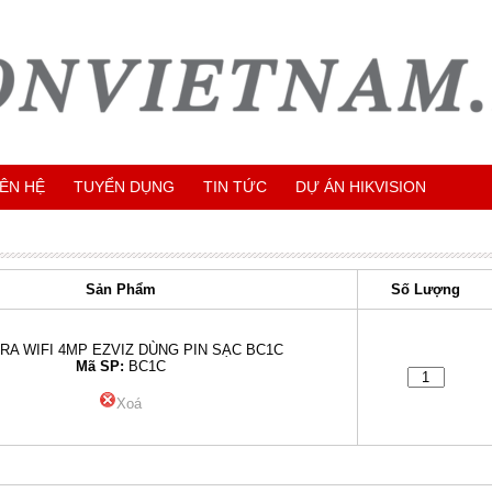
IÊN HỆ
TUYỂN DỤNG
TIN TỨC
DỰ ÁN HIKVISION
Sản Phẩm
Số Lượng
A WIFI 4MP EZVIZ DÙNG PIN SẠC BC1C
Mã SP:
BC1C
Xoá