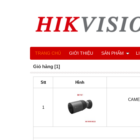
TRANG CHỦ
GIỚI THIỆU
SẢN PHẨM
L
Giỏ hàng [1]
Stt
Hình
CAMER
1