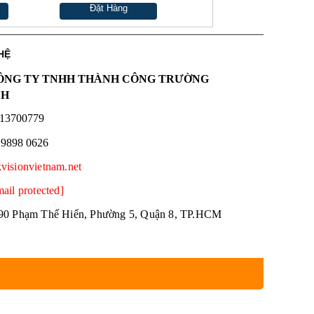
Đặt Hàng
HỆ
NG TY TNHH THÀNH CÔNG TRƯỜNG
NH
13700779
 9898 0626
kvisionvietnam.net
mail protected]
90 Phạm Thế Hiển, Phường 5, Quận 8, TP.HCM