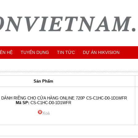
IÊN HỆ
TUYỂN DỤNG
TIN TỨC
DỰ ÁN HIKVISION
Sản Phẩm
Z DÀNH RIÊNG CHO CỬA HÀNG ONLINE 720P CS-C1HC-D0-1D1WFR
Mã SP:
CS-C1HC-D0-1D1WFR
Xoá