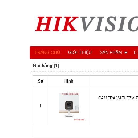
TRANG CHỦ
GIỚI THIỆU
SẢN PHẨM
L
Giỏ hàng [1]
Stt
Hình
CAMERA WIFI EZVI
1