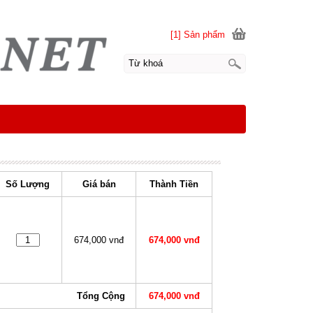
[1] Sản phẩm
Số Lượng
Giá bán
Thành Tiền
674,000 vnđ
674,000 vnđ
Tổng Cộng
674,000 vnđ