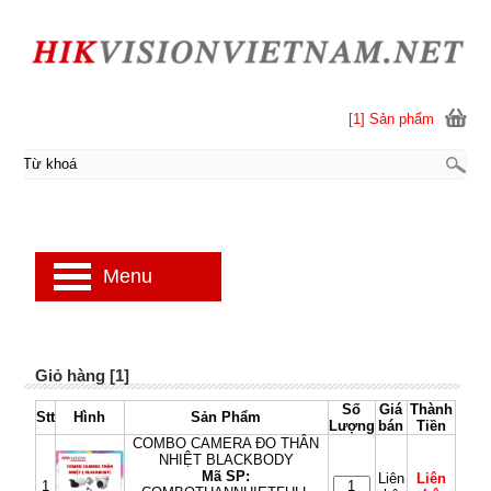
[1] Sản phẩm
Menu
Giỏ hàng [1]
Số
Giá
Thành
Stt
Hình
Sản Phẩm
Lượng
bán
Tiền
COMBO CAMERA ĐO THÂN
NHIỆT BLACKBODY
Mã SP:
Liên
Liên
1