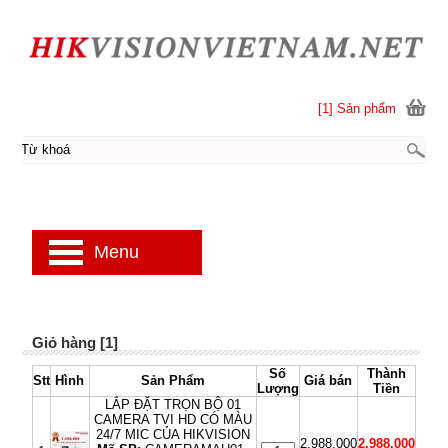
[1] Sản phẩm
Menu
Giỏ hàng [1]
Số
Thành
Stt
Hình
Sản Phẩm
Giá bán
Lượng
Tiền
LẮP ĐẶT TRỌN BỘ 01
CAMERA TVI HD CÓ MÀU
24/7 MIC CỦA HIKVISION
2,988,000
2,988,000