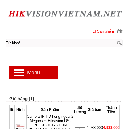
[1] Sản phẩm
Menu
Giỏ hàng [1]
Số
Thành
Stt
Hình
Sản Phẩm
Giá bán
Lượng
Tiền
Camera IP HD hồng ngoại 2
Megapixel Hikvision DS-
2CD2621G0-IZHUN
4,933,000
4,933,000