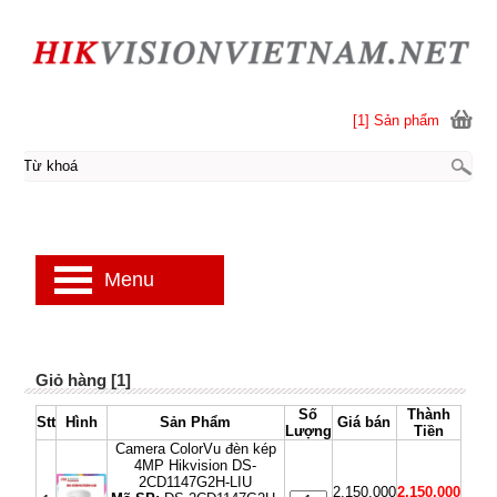
[1] Sản phẩm
Menu
Giỏ hàng [1]
Số
Thành
Stt
Hình
Sản Phẩm
Giá bán
Lượng
Tiền
Camera ColorVu đèn kép
4MP Hikvision DS-
2CD1147G2H-LIU
2,150,000
2,150,000