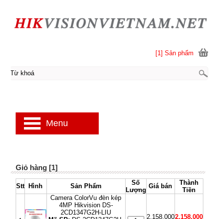
[1] Sản phẩm
Menu
Giỏ hàng [1]
Số
Thành
Stt
Hình
Sản Phẩm
Giá bán
Lượng
Tiền
Camera ColorVu đèn kép
4MP Hikvision DS-
2CD1347G2H-LIU
2,158,000
2,158,000