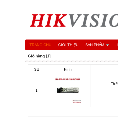
TRANG CHỦ
GIỚI THIỆU
SẢN PHẨM
L
Giỏ hàng [1]
Stt
Hình
Thiế
1