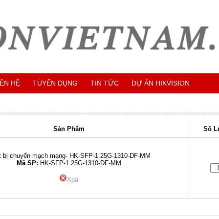
IÊN HỆ
TUYỂN DỤNG
TIN TỨC
DỰ ÁN HIKVISION
Sản Phẩm
Số L
t bị chuyển mạch mạng- HK-SFP-1.25G-1310-DF-MM
Mã SP:
HK-SFP-1.25G-1310-DF-MM
Xoá