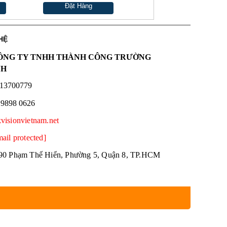
Đặt Hàng
HỆ
NG TY TNHH THÀNH CÔNG TRƯỜNG
NH
13700779
 9898 0626
kvisionvietnam.net
mail protected]
90 Phạm Thế Hiển, Phường 5, Quận 8, TP.HCM