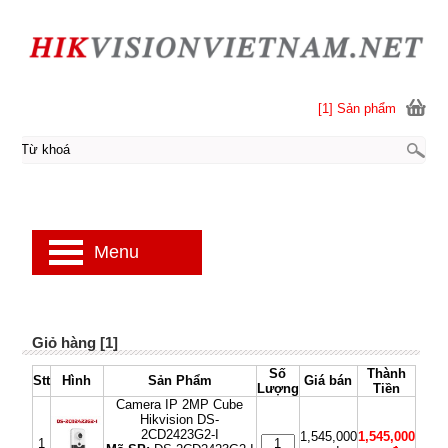
[1] Sản phẩm
Menu
Giỏ hàng [1]
Số
Thành
Stt
Hình
Sản Phẩm
Giá bán
Lượng
Tiền
Camera IP 2MP Cube
Hikvision DS-
2CD2423G2-I
1,545,000
1,545,000
1