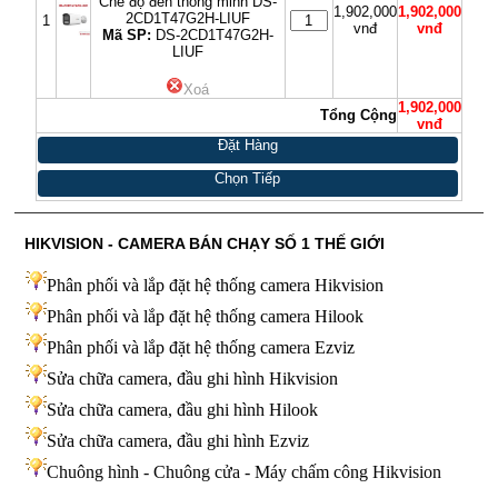
Chế độ đèn thông minh DS-
1,902,000
1,902,000
2CD1T47G2H-LIUF
1
vnđ
vnđ
Mã SP:
DS-2CD1T47G2H-
LIUF
Xoá
1,902,000
Tổng Cộng
vnđ
Đặt Hàng
Chọn Tiếp
HIKVISION - CAMERA BÁN CHẠY SỐ 1 THẾ GIỚI
Phân phối và lắp đặt hệ thống camera Hikvision
Phân phối và lắp đặt hệ thống camera Hilook
Phân phối và lắp đặt hệ thống camera Ezviz
Sửa chữa camera, đầu ghi hình Hikvision
Sửa chữa camera, đầu ghi hình Hilook
Sửa chữa camera, đầu ghi hình
Ezviz
Chuông hình - Chuông cửa - Máy chấm công Hikvision