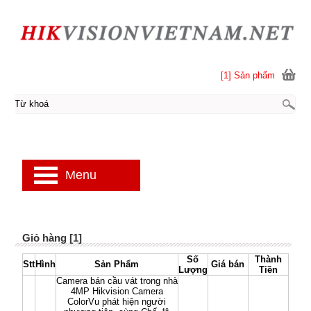
[1] Sản phẩm
Menu
Giỏ hàng [1]
Số
Thành
Stt
Hình
Sản Phẩm
Giá bán
Lượng
Tiền
Camera bán cầu vát trong nhà
4MP Hikvision Camera
ColorVu phát hiện người