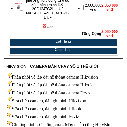
phương tiện, cùng Chế độ
đèn thông minh DS-
2,060,000
2,060,000
1
2CD1347G2H-LIUF
vnđ
vnđ
Mã SP:
DS-2CD1347G2H-
LIUF
Xoá
2,060,000
Tổng Cộng
vnđ
Đặt Hàng
Chọn Tiếp
HIKVISION - CAMERA BÁN CHẠY SỐ 1 THẾ GIỚI
Phân phối và lắp đặt hệ thống camera Hikvision
Phân phối và lắp đặt hệ thống camera Hilook
Phân phối và lắp đặt hệ thống camera Ezviz
Sửa chữa camera, đầu ghi hình Hikvision
Sửa chữa camera, đầu ghi hình Hilook
Sửa chữa camera, đầu ghi hình
Ezviz
Chuông hình - Chuông cửa - Máy chấm công Hikvision