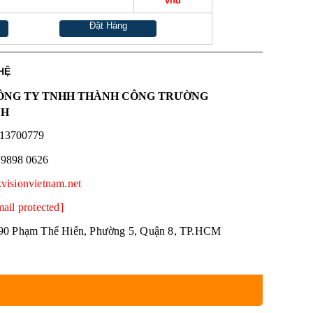
vnđ
Đặt Hàng
HỆ
NG TY TNHH THÀNH CÔNG TRƯỜNG
NH
13700779
 9898 0626
kvisionvietnam.net
mail protected]
90 Phạm Thế Hiển, Phường 5, Quận 8, TP.HCM