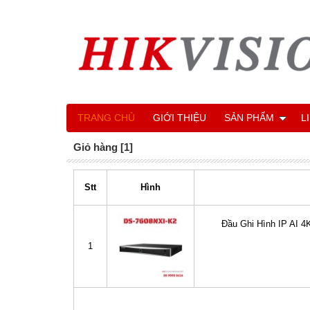
TRANG CHỦ
GIỚI THIỆU
SẢN PHẨM
L
Giỏ hàng [1]
Stt
Hình
Đầu Ghi Hình IP AI 4
1