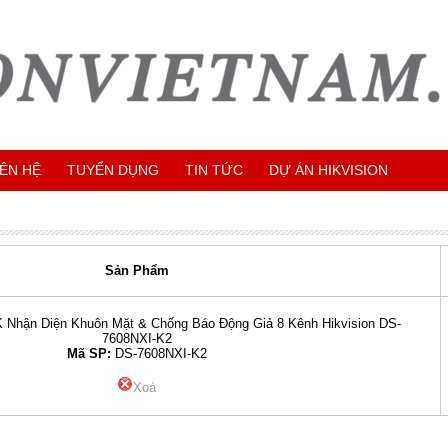
IÊN HỆ
TUYỂN DỤNG
TIN TỨC
DỰ ÁN HIKVISION
Sản Phẩm
K Nhận Diện Khuôn Mặt & Chống Báo Động Giả 8 Kênh Hikvision DS-
7608NXI-K2
Mã SP:
DS-7608NXI-K2
Xoá