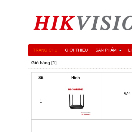
TRANG CHỦ
GIỚI THIỆU
SẢN PHẨM
L
Giỏ hàng [1]
Stt
Hình
Wifi
1