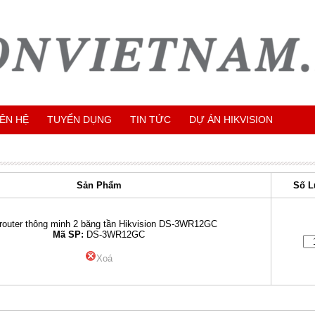
IÊN HỆ
TUYỂN DỤNG
TIN TỨC
DỰ ÁN HIKVISION
Sản Phẩm
Số L
 router thông minh 2 băng tần Hikvision DS-3WR12GC
Mã SP:
DS-3WR12GC
Xoá