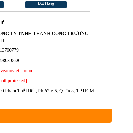
Đặt Hàng
HỆ
NG TY TNHH THÀNH CÔNG TRƯỜNG
NH
13700779
 9898 0626
kvisionvietnam.net
mail protected]
90 Phạm Thế Hiển, Phường 5, Quận 8, TP.HCM